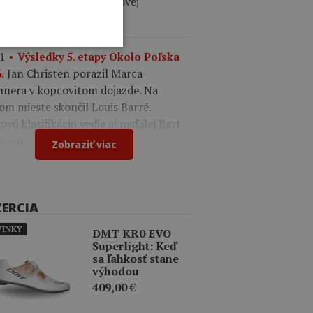
ález. V drese lídra celkovej
ifikácie je Felix Gall.
1
Výsledky 5. etapy Okolo Poľska
Jan Christen porazil Marca
.
nnera v kopcovitom dojazde. Na
om mieste skončil Louis Barré.
ovú klasifikáciu vedie aj naďalej Bart
men.
Zobraziť viac
ZERCIA
INKY
DMT KR0 EVO
Superlight: Keď
sa ľahkosť stane
výhodou
409,00
€