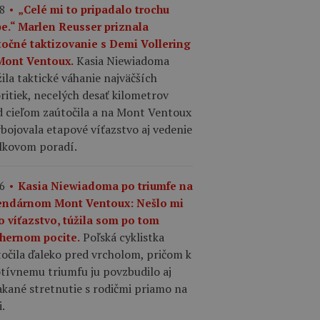
8
„Celé mi to pripadalo trochu
pe.“ Marlen Reusser priznala
točné taktizovanie s Demi Vollering
Kasia Niewiadoma
Mont Ventoux.
ila taktické váhanie najväčších
ritiek, necelých desať kilometrov
d cieľom zaútočila a na Mont Ventoux
ybojovala etapové víťazstvo aj vedenie
elkovom poradí.
6
Kasia Niewiadoma po triumfe na
endárnom Mont Ventoux: Nešlo mi
o víťazstvo, túžila som po tom
Poľská cyklistka
hernom pocite.
očila ďaleko pred vrcholom, pričom k
tívnemu triumfu ju povzbudilo aj
kané stretnutie s rodičmi priamo na
i.