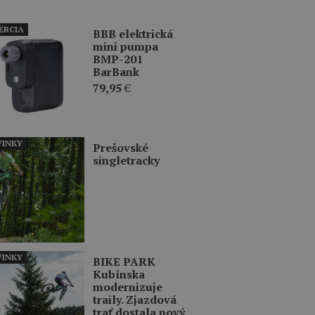
ERCIA
BBB elektrická
mini pumpa
BMP-201
BarBank
79,95
€
INKY
Prešovské
singletracky
INKY
BIKE PARK
Kubínska
modernizuje
traily. Zjazdová
trať dostala nový