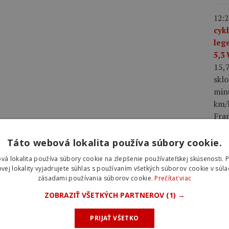
12:2
cyk
leg
5,3
15,
skl
min
km/h
Fra
dres
Táto webová lokalita používa súbory cookie.
08:0
vá lokalita používa súbory cookie na zlepšenie používateľskej skúsenosti. 
2026
vej lokality vyjadrujete súhlas s používaním všetkých súborov cookie v súla
zásadami používania súborov cookie.
Prečítať viac
hro
najl
ZOBRAZIŤ VŠETKÝCH PARTNEROV
(1) →
úvo
Laur
PRIJAŤ VŠETKO