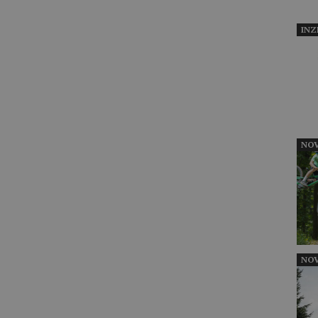
INZ
NOV
NOV