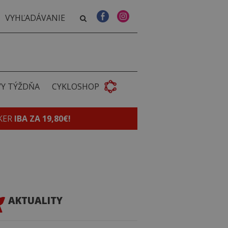
VY TÝŽDŇA
CYKLOSHOP
KER
IBA ZA 19,80€!
AKTUALITY