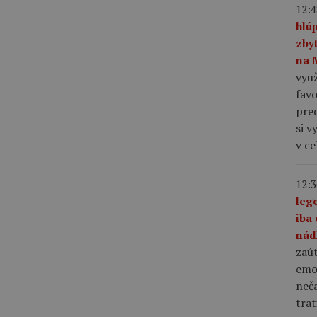
12:4
hlú
zby
na 
využ
favo
pre
si v
v c
12:3
leg
iba 
nád
zaút
emo
neča
trat