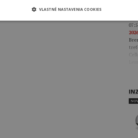
Gonz
klas
VLASTNÉ NASTAVENIA COOKIES
07:5
2026
Bre
treť
Celk
Lem
IN
NOV