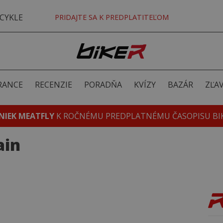
CYKLE
PRIDAJTE SA K PREDPLATITEĽOM
RANCE
RECENZIE
PORADŇA
KVÍZY
BAZÁR
ZĽA
NIEK MEATFLY
K ROČNÉMU PREDPLATNÉMU ČASOPISU BI
ain