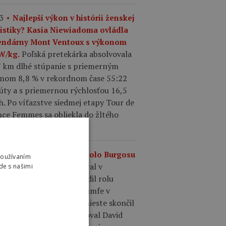
3
Najlepší výkon v histórii ženskej
listiky? Kasia Niewiadoma ovládla
endárny Mont Ventoux s výkonom
Poľská pretekárka absolvovala
 W/kg.
7 km dlhé stúpanie s priemerným
onom 8,8 % v rekordnom čase 55:22
úty a s priemernou rýchlosťou 16,5
. Po víťazstve siedmej etapy Tour de
nce Femmes sa obliekla do žltého
u.
0
Výsledky 4. etapy Okolo Burgosu
Používaním
Matthew Brennan vyhral v
.
de s našimi
madnom šprinte a potvrdil rolu
epšieho šprintéra po triumfe v
dnej etape. Na druhom mieste skončil
ence Pithie a tretí finišoval David