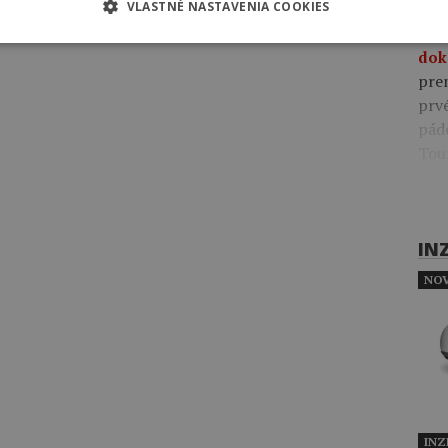
VLASTNÉ NASTAVENIA COOKIES
09:4
pre
dok
pre
prv
pád
Tou
IN
NOV
INZ