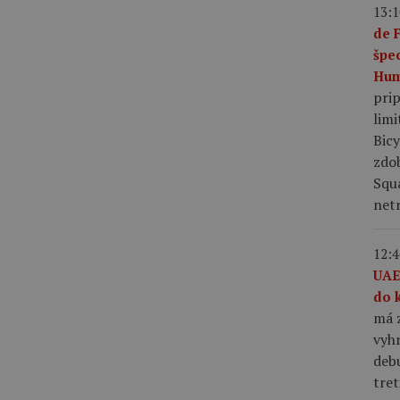
13:1
de 
špe
Hum
pri
limi
Bic
zdo
Squ
netr
12:4
UAE
do 
má z
vyhr
debu
tret