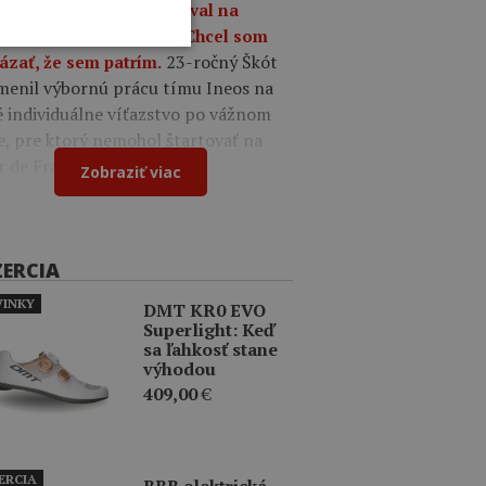
9
Oscar Onley triumfoval na
tekoch Okolo Burgosu: Chcel som
23-ročný Škót
ázať, že sem patrím.
menil výbornú prácu tímu Ineos na
é individuálne víťazstvo po vážnom
e, pre ktorý nemohol štartovať na
r de France.
Zobraziť viac
ZERCIA
INKY
DMT KR0 EVO
Superlight: Keď
sa ľahkosť stane
výhodou
409,00
€
ERCIA
BBB elektrická