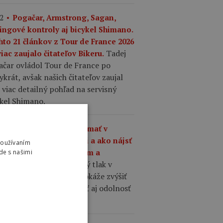
2
Pogačar, Armstrong, Sagan,
ingové kontroly aj bicykel Shimano.
hto 21 článkov z Tour de France 2026
Tadej
iac zaujalo čitateľov Bikeru.
ačar ovládol Tour de France po
ykrát, avšak našich čitateľov zaujal
 viac detailný pohľad na servisný
ykel Shimano.
1
Aký tlak by ste mali mať v
šťoch na cestnom bicykli a ako nájsť
Používaním
nováhu medzi komfortom a
de s našimi
Správne zvolený tlak v
hlosťou?
ťoch cestného bicykla dokáže zvýšiť
losť, komfort, priľnavosť aj odolnosť
 defektom.