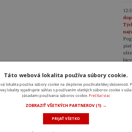
12:3
dop
Týc
najv
Pog
piat
ešte
bic
Táto webová lokalita používa súbory cookie.
10:0
plá
vá lokalita používa súbory cookie na zlepšenie používateľskej skúsenosti. 
rov
vej lokality vyjadrujete súhlas s používaním všetkých súborov cookie v súla
zásadami používania súborov cookie.
Prečítať viac
rýc
pláš
ZOBRAZIŤ VŠETKÝCH PARTNEROV
(1) →
rých
voči
PRIJAŤ VŠETKO