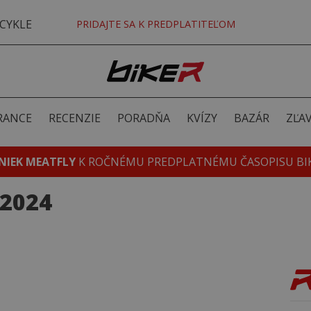
CYKLE
PRIDAJTE SA K PREDPLATITEĽOM
RANCE
RECENZIE
PORADŇA
KVÍZY
BAZÁR
ZĽA
NIEK MEATFLY
K ROČNÉMU PREDPLATNÉMU ČASOPISU BI
 2024