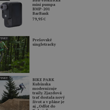
mini pumpa
BMP-201
BarBank
79,95
€
INKY
Prešovské
singletracky
INKY
BIKE PARK
Kubínska
modernizuje
traily. Zjazdová
trať dostala nový
život a v pláne je
aj „Odľot do