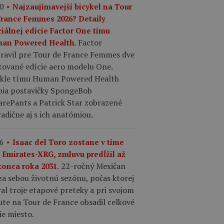
0
Najzaujímavejší bicykel na Tour
France Femmes 2026? Detaily
ciálnej edície Factor One tímu
Factor
an Powered Health.
pravil pre Tour de France Femmes dve
tované edície aero modelu One.
ykle tímu Human Powered Health
bia postavičky SpongeBob
arePants a Patrick Star zobrazené
adične aj s ich anatómiou.
6
Isaac del Toro zostane v tíme
 Emirates-XRG, zmluvu predĺžil až
22-ročný Mexičan
konca roka 2031.
a sebou životnú sezónu, počas ktorej
al troje etapové preteky a pri svojom
te na Tour de France obsadil celkové
ie miesto.