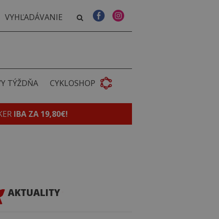
VY TÝŽDŇA
CYKLOSHOP
KER
IBA ZA 19,80€!
AKTUALITY