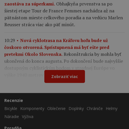
Obhajkyňa prvenstva sa po
zaostáva za súperkami.
šiestej etape Tour de France Femmes nachádza až na
pätnástom mieste celkového poradia a na vedúcu Marlen
Reusser stráca viac ako päť minút.
10:29
Nová cyklotrasa na Kráľovu hoľu bude už
čoskoro otvorená. Sprístupnená má byť ešte pred
Rekonštrukcia by mohla byť
pretekmi Okolo Slovenska.
ukončená do konca augusta. Po dokončení bude najvyššie
dostupným cyklistickým bodom v strednej Európe vo
výške 1940 metrov nad morom.
Zobraziť viac
Recenzie
Bicykle
Komponenty
Oblečenie
Doplnky
Chrániče
Helmy
Náradie
Výživa
Poradňa