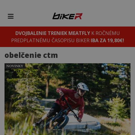
DVOJBALENIE TRENIEK MEATFLY
K ROČNÉMU
PREDPLATNÉMU ČASOPISU BIKER
IBA ZA 19,80€!
obelčenie ctm
NOVINKY