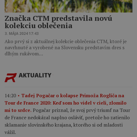
Značka CTM predstavila novú
kolekciu oblečenia
3. MÁJA 2024 17:43
Ako prvý si z aktuálnej kolekcie oblečenia CTM, ktoré je
navrhnuté a vyrobené na Slovensku predstavím dres s
dlhým rukávom…
AKTUALITY
14:20
Tadej Pogačar o kolapse Primoža Rogliča na
Tour de France 2020: Keď som ho videl v cieli, zlomilo
Pogačar priznal, že svoj prvý triumf na Tour
mi to srdce.
de France nedokázal naplno osláviť, pretože ho zatienilo
sklamanie slovinského krajana, ktorého si od mladosti
vážil.