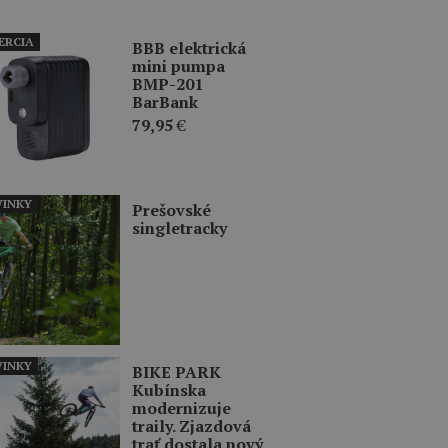
ERCIA
BBB elektrická
mini pumpa
BMP-201
BarBank
79,95
€
INKY
Prešovské
singletracky
INKY
BIKE PARK
Kubínska
modernizuje
traily. Zjazdová
trať dostala nový