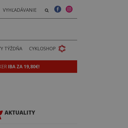
VY TÝŽDŇA
CYKLOSHOP
KER
IBA ZA 19,80€!
AKTUALITY