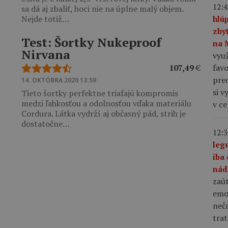
12:4
sa dá aj zbaliť, hoci nie na úplne malý objem.
Nejde totiž…
hlú
zby
Test: Šortky Nukeproof
na 
Nirvana
využ
favo
107,49
€
pre
14. OKTÓBRA 2020 13:59
si v
Tieto šortky perfektne triafajú kompromis
medzi ľahkosťou a odolnosťou vďaka materiálu
v c
Cordura. Látka vydrží aj občasný pád, strih je
dostatočne…
12:3
leg
iba 
nád
zaút
emo
neča
trat