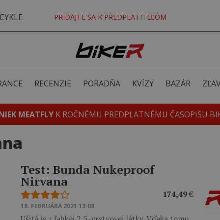
CYKLE
PRIDAJTE SA K PREDPLATITEĽOM
RANCE
RECENZIE
PORADŇA
KVÍZY
BAZÁR
ZĽA
NIEK MEATFLY
K ROČNÉMU PREDPLATNÉMU ČASOPISU BI
ana
Test: Bunda Nukeproof
Nirvana
174,49
€
18. FEBRUÁRA 2021 13:08
Ušitá je z ľahkej 2,5-vrstvovej látky. Vďaka tomu