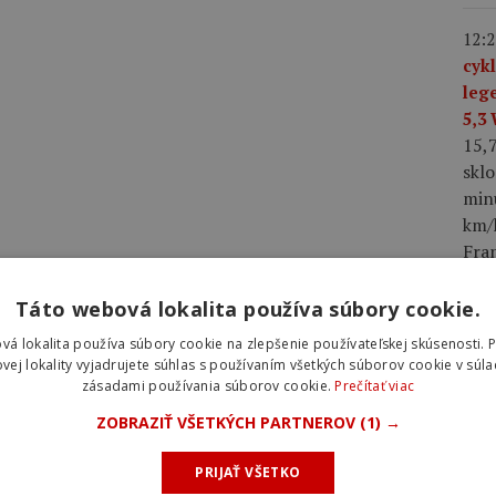
12:2
cyk
leg
5,3
15,
skl
min
km/h
Fra
dres
Táto webová lokalita používa súbory cookie.
08:0
vá lokalita používa súbory cookie na zlepšenie používateľskej skúsenosti. 
2026
vej lokality vyjadrujete súhlas s používaním všetkých súborov cookie v súla
zásadami používania súborov cookie.
Prečítať viac
hro
najl
ZOBRAZIŤ VŠETKÝCH PARTNEROV
(1) →
úvo
Laur
PRIJAŤ VŠETKO