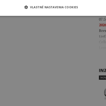
Gonz
klas
VLASTNÉ NASTAVENIA COOKIES
07:5
2026
Bre
treť
Celk
Lem
IN
NOV