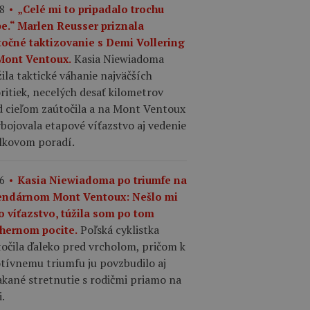
8
„Celé mi to pripadalo trochu
pe.“ Marlen Reusser priznala
točné taktizovanie s Demi Vollering
Kasia Niewiadoma
Mont Ventoux.
ila taktické váhanie najväčších
ritiek, necelých desať kilometrov
d cieľom zaútočila a na Mont Ventoux
ybojovala etapové víťazstvo aj vedenie
elkovom poradí.
6
Kasia Niewiadoma po triumfe na
endárnom Mont Ventoux: Nešlo mi
o víťazstvo, túžila som po tom
Poľská cyklistka
hernom pocite.
očila ďaleko pred vrcholom, pričom k
tívnemu triumfu ju povzbudilo aj
kané stretnutie s rodičmi priamo na
i.