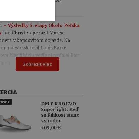
ález. V drese lídra celkovej
ifikácie je Felix Gall.
1
Výsledky 5. etapy Okolo Poľska
Jan Christen porazil Marca
.
nnera v kopcovitom dojazde. Na
om mieste skončil Louis Barré.
ovú klasifikáciu vedie aj naďalej Bart
men.
Zobraziť viac
ZERCIA
INKY
DMT KR0 EVO
Superlight: Keď
sa ľahkosť stane
výhodou
409,00
€