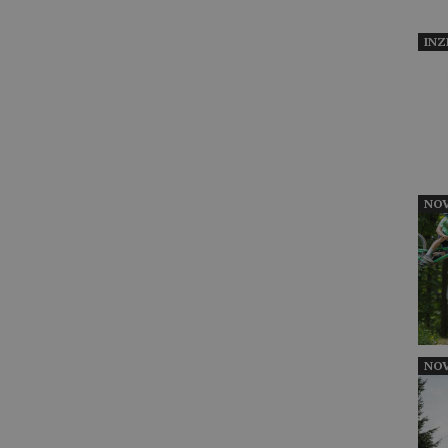
INZ
NOV
NOV