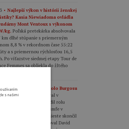
3
Najlepší výkon v histórii ženskej
listiky? Kasia Niewiadoma ovládla
endárny Mont Ventoux s výkonom
Poľská pretekárka absolvovala
 W/kg.
7 km dlhé stúpanie s priemerným
onom 8,8 % v rekordnom čase 55:22
úty a s priemernou rýchlosťou 16,5
. Po víťazstve siedmej etapy Tour de
nce Femmes sa obliekla do žltého
u.
0
Výsledky 4. etapy Okolo Burgosu
Používaním
Matthew Brennan vyhral v
.
de s našimi
madnom šprinte a potvrdil rolu
epšieho šprintéra po triumfe v
dnej etape. Na druhom mieste skončil
ence Pithie a tretí finišoval David