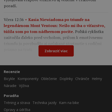
poradí.
Včera 12:36
Kasia Niewiadoma po triumfe na
legendárnom Mont Ventoux: Nešlo mi iba o víťazstvo,
Poľská cyklistka
túžila som po tom nádhernom pocite.
zaútočila ďaleko pred vrcholom, pričom k emotívnemu
triumfu ju povzbudilo aj nečakané stretnutie s rodičmi
priamo na trati.
Zobraziť viac
Recenzie
Bicykle
Komponenty
Oblečenie
Doplnky
Chrániče
Helmy
Náradie
Výživa
Poradňa
Tréning a strava
Technika jazdy
Kam na bike
Opravy a údržba