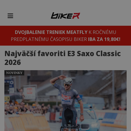
DVOJBALENIE TRENIEK MEATFLY
K ROČNÉMU
PREDPLATNÉMU ČASOPISU BIKER
IBA ZA 19,80€!
Najväčší favoriti E3 Saxo Classic
2026
NOVINKY