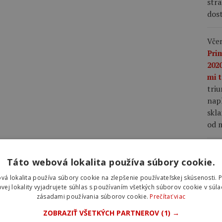
stra
dost
Včer
Pri
2020
mi t
tri
napl
skla
od m
Včer
Táto webová lokalita používa súbory cookie.
lep
nap
vá lokalita používa súbory cookie na zlepšenie používateľskej skúsenosti. 
Vin
vej lokality vyjadrujete súhlas s používaním všetkých súborov cookie v súla
zásadami používania súborov cookie.
Prečítať viac
Fra
mu 
ZOBRAZIŤ VŠETKÝCH PARTNEROV
(1) →