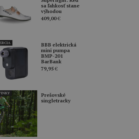
sa ľahkosť stane
výhodou
409,00
€
ERCIA
BBB elektrická
mini pumpa
BMP-201
BarBank
79,95
€
INKY
Prešovské
singletracky