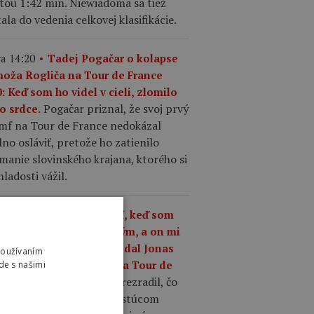
tou 1:42 min. Niewiadoma sa tiež
ala do vedenia celkovej klasifikácie.
a 14:20
Tadej Pogačar o kolapse
moža Rogliča na Tour de France
: Keď som ho videl v cieli, zlomilo
Pogačar priznal, že svoj prvý
o srdce.
umf na Tour de France nedokázal
no osláviť, pretože ho zatienilo
manie slovinského krajana, ktorého si
ladosti vážil.
a 13:37
„Čo mám robiť, keď som
ší ako kedykoľvek predtým, a on mi
riek tomu odíde?,“ povedal Jonas
Používaním
gegaard o Pogačarovi na Tour de
de s našimi
Mattias Skjelmose prezradil, čo
nce.
povedal Vingegaard o rastúcom