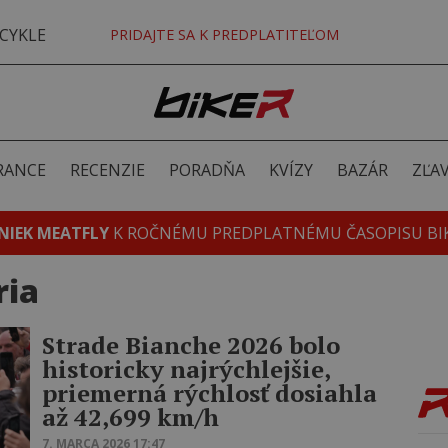
CYKLE
PRIDAJTE SA K PREDPLATITEĽOM
RANCE
RECENZIE
PORADŇA
KVÍZY
BAZÁR
ZĽA
NIEK MEATFLY
K ROČNÉMU PREDPLATNÉMU ČASOPISU BI
ria
Strade Bianche 2026 bolo
historicky najrýchlejšie,
priemerná rýchlosť dosiahla
až 42,699 km/h
7. MARCA 2026 17:47