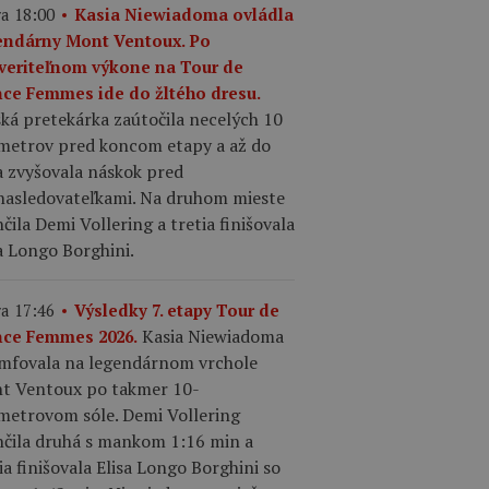
a 18:00
Kasia Niewiadoma ovládla
endárny Mont Ventoux. Po
veriteľnom výkone na Tour de
nce Femmes ide do žltého dresu.
ká pretekárka zaútočila necelých 10
ometrov pred koncom etapy a až do
a zvyšovala náskok pred
nasledovateľkami. Na druhom mieste
čila Demi Vollering a tretia finišovala
a Longo Borghini.
a 17:46
Výsledky 7. etapy Tour de
Kasia Niewiadoma
nce Femmes 2026.
umfovala na legendárnom vrchole
t Ventoux po takmer 10-
ometrovom sóle. Demi Vollering
nčila druhá s mankom 1:16 min a
ia finišovala Elisa Longo Borghini so