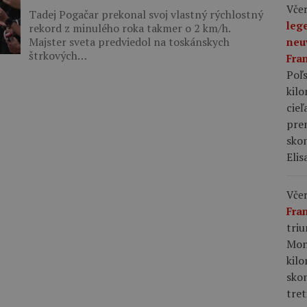
Včer
Tadej Pogačar prekonal svoj vlastný rýchlostný
leg
rekord z minulého roka takmer o 2 km/h.
Majster sveta predviedol na toskánskych
neu
štrkových…
Fra
Poľs
kil
cieľ
pre
skon
Elis
Včer
Fra
tri
Mon
kil
sko
tret