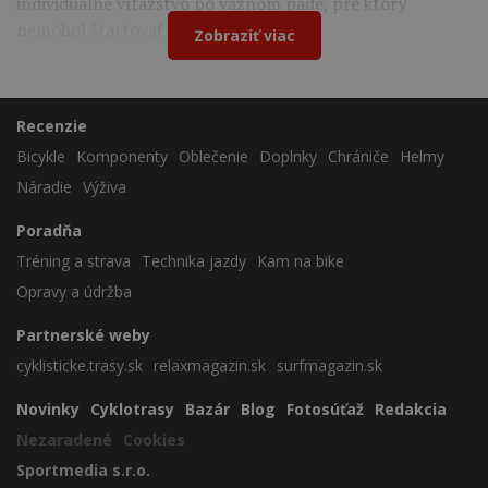
individuálne víťazstvo po vážnom páde, pre ktorý
nemohol štartovať na Tour de France.
Zobraziť viac
Recenzie
Bicykle
Komponenty
Oblečenie
Doplnky
Chrániče
Helmy
Náradie
Výživa
Poradňa
Tréning a strava
Technika jazdy
Kam na bike
Opravy a údržba
Partnerské weby
cyklisticke.trasy.sk
relaxmagazin.sk
surfmagazin.sk
Novinky
Cyklotrasy
Bazár
Blog
Fotosúťaž
Redakcia
Nezaradené
Cookies
Sportmedia s.r.o.