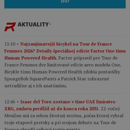
SPÄŤ
AKTUALITY
13:10
Najzaujímavejší bicykel na Tour de France
Femmes 2026? Detaily špeciálnej edície Factor One tímu
Factor pripravil pre Tour de
Human Powered Health.
France Femmes dve limitované edície aero modelu One.
Bicykle tímu Human Powered Health zdobia postavičky
SpongeBob SquarePants a Patrick Star zobrazené
netradične aj s ich anatómiou.
12:46
Isaac del Toro zostane v tíme UAE Emirates-
22-ročný
XRG, zmluvu predĺžil až do konca roka 2031.
Mexičan má za sebou životnú sezónu, počas ktorej vyhral
troje etapové preteky a pri svojom debute na Tour de
France obsadil celkové tretie miesto.