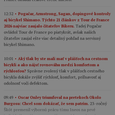
12:32
Pogačar, Armstrong, Sagan, dopingové kontroly
aj bicykel Shimano. Týchto 21 článkov z Tour de France
Tadej Pogačar
2026 najviac zaujalo čitateľov Bikeru.
ovládol Tour de France po piatykrát, avšak našich
čitateľov zaujal ešte viac detailný pohľad na servisný
bicykel Shimano.
10:01
Aký tlak by ste mali mať v plášťoch na cestnom
bicykli a ako nájsť rovnováhu medzi komfortom a
Správne zvolený tlak v plášťoch cestného
rýchlosťou?
bicykla dokáže zvýšiť rýchlosť, komfort, priľnavosť aj
odolnosť voči defektom.
09:49
Oscar Onley triumfoval na pretekoch Okolo
23-ročný
Burgosu: Chcel som dokázať, že sem patrím.
Škót premenil výbornú prácu tímu Ineos na prvé