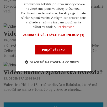
26. JANUÁRA 2015 18:35
Táto webová lokalita používa súbory cookie
15-ročný Paul Shariff dáva na svojom biku skutočne šialné
na zlepšenie používateľskej skúsenosti.
veci.
Používaním našej webovej lokality vyjadrujete
súhlas s používaním všetkých súborov cookie
v súlade s našimi zásadami používania
súborov cookie.
Prečítať viac
Video: Pojazdenie v Nepále
ZOBRAZIŤ VŠETKÝCH PARTNEROV
(1)
→
10. JANUÁRA 2015 19:44
15 - ročný Chris Keeling je Nepálčan, ktorý jazdí na biku.
PRIJAŤ VŠETKO
Celkom neuveriteľné spojenie, no musíme povedať, že
tomuto mladému…
VLASTNÉ NASTAVENIA COOKIES
Video: Budúca zjazdárska hviezda?
13. DECEMBRA 2014 19:38
Valentina Höll je 13 - ročné dievča z Rakúska, ktoré má
absolútne jasno v tom, čo by v živote chcelo…