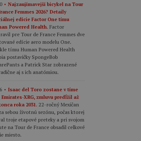
0
Najzaujímavejší bicykel na Tour
France Femmes 2026? Detaily
ciálnej edície Factor One tímu
Factor
an Powered Health.
pravil pre Tour de France Femmes dve
tované edície aero modelu One.
ykle tímu Human Powered Health
bia postavičky SpongeBob
arePants a Patrick Star zobrazené
adične aj s ich anatómiou.
6
Isaac del Toro zostane v tíme
 Emirates-XRG, zmluvu predĺžil až
22-ročný Mexičan
konca roka 2031.
a sebou životnú sezónu, počas ktorej
al troje etapové preteky a pri svojom
te na Tour de France obsadil celkové
ie miesto.