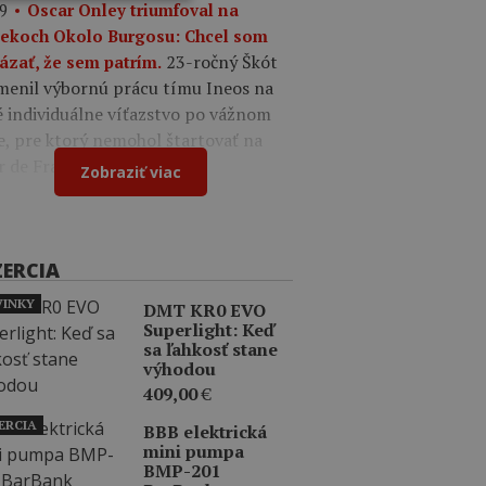
9
Oscar Onley triumfoval na
tekoch Okolo Burgosu: Chcel som
23-ročný Škót
ázať, že sem patrím.
menil výbornú prácu tímu Ineos na
é individuálne víťazstvo po vážnom
e, pre ktorý nemohol štartovať na
r de France.
Zobraziť viac
ZERCIA
INKY
DMT KR0 EVO
Superlight: Keď
sa ľahkosť stane
výhodou
409,00
€
ERCIA
BBB elektrická
mini pumpa
BMP-201