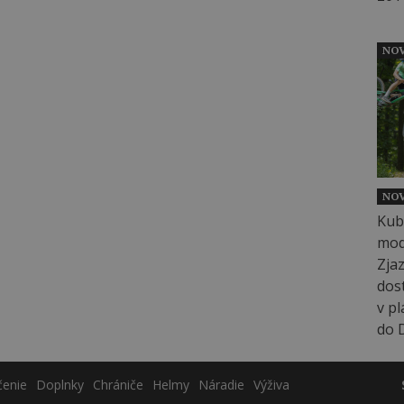
NOV
NOV
čenie
Doplnky
Chrániče
Helmy
Náradie
Výživa