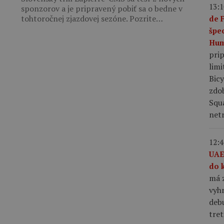
13:1
sponzorov a je pripravený pobiť sa o bedne v
tohtoročnej zjazdovej sezóne. Pozrite…
de 
špe
Hum
pri
limi
Bic
zdo
Squ
netr
12:4
UAE
do 
má z
vyhr
debu
tret