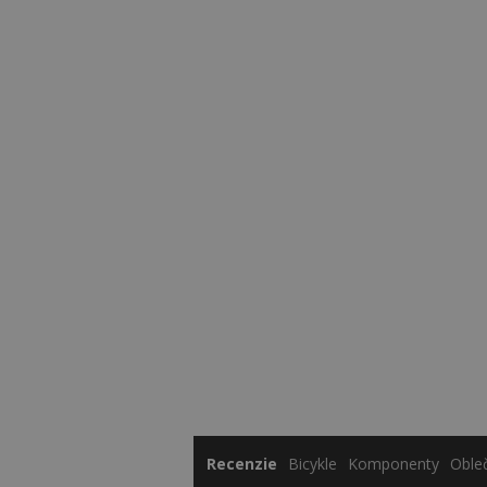
Recenzie
Bicykle
Komponenty
Oble