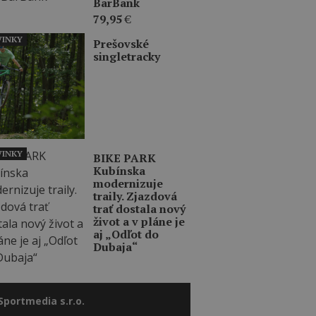
BarBank
79,95
€
INKY
Prešovské
singletracky
INKY
BIKE PARK
Kubínska
modernizuje
traily. Zjazdová
trať dostala nový
život a v pláne je
aj „Odľot do
Dubaja“
Sportmedia s.r.o.