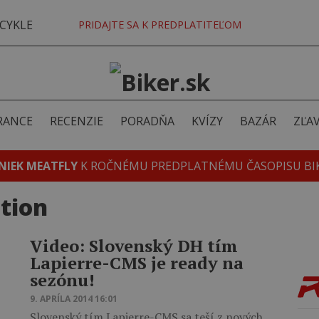
CYKLE
PRIDAJTE SA K PREDPLATITEĽOM
RANCE
RECENZIE
PORADŇA
KVÍZY
BAZÁR
ZĽA
NIEK MEATFLY
K ROČNÉMU PREDPLATNÉMU ČASOPISU BI
tion
Video: Slovenský DH tím
Lapierre-CMS je ready na
sezónu!
9. APRÍLA 2014 16:01
Slovenský tím Lapierre-CMS sa teší z nových