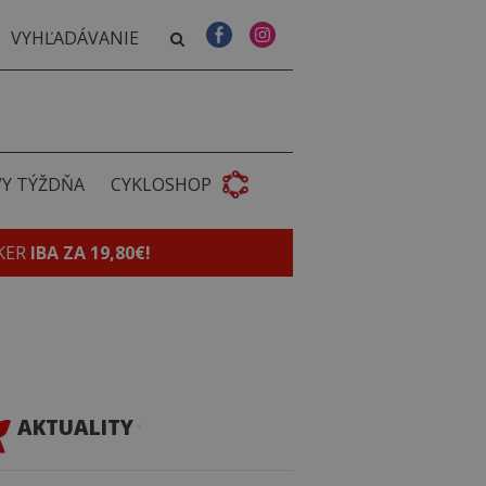
VY TÝŽDŇA
CYKLOSHOP
KER
IBA ZA 19,80€!
AKTUALITY