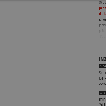
09:4
pre
dok
pre
prv
pád
Tou
IN
NOV
INZ