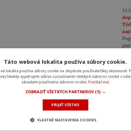
12:3
dop
Týc
najv
Pog
piat
ešte
bic
Táto webová lokalita používa súbory cookie.
vá lokalita používa súbory cookie na zlepšenie používateľskej skúsenosti. 
10:0
vej lokality vyjadrujete súhlas s používaním všetkých súborov cookie v súla
zásadami používania súborov cookie.
Prečítať viac
plá
rov
ZOBRAZIŤ VŠETKÝCH PARTNEROV
(1) →
rýc
pláš
PRIJAŤ VŠETKO
rých
voči
VLASTNÉ NASTAVENIA COOKIES