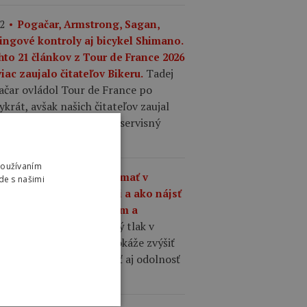
2
Pogačar, Armstrong, Sagan,
ingové kontroly aj bicykel Shimano.
hto 21 článkov z Tour de France 2026
Tadej
iac zaujalo čitateľov Bikeru.
ačar ovládol Tour de France po
ykrát, avšak našich čitateľov zaujal
 viac detailný pohľad na servisný
ykel Shimano.
Používaním
1
Aký tlak by ste mali mať v
de s našimi
šťoch na cestnom bicykli a ako nájsť
nováhu medzi komfortom a
Správne zvolený tlak v
hlosťou?
ťoch cestného bicykla dokáže zvýšiť
losť, komfort, priľnavosť aj odolnosť
 defektom.