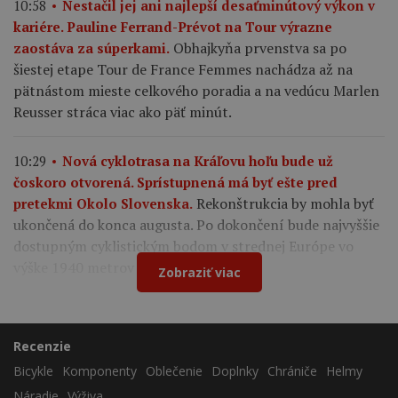
10:58
Nestačil jej ani najlepší desaťminútový výkon v
kariére. Pauline Ferrand-Prévot na Tour výrazne
Obhajkyňa prvenstva sa po
zaostáva za súperkami.
šiestej etape Tour de France Femmes nachádza až na
pätnástom mieste celkového poradia a na vedúcu Marlen
Reusser stráca viac ako päť minút.
10:29
Nová cyklotrasa na Kráľovu hoľu bude už
čoskoro otvorená. Sprístupnená má byť ešte pred
Rekonštrukcia by mohla byť
pretekmi Okolo Slovenska.
ukončená do konca augusta. Po dokončení bude najvyššie
dostupným cyklistickým bodom v strednej Európe vo
výške 1940 metrov nad morom.
Zobraziť viac
Recenzie
Bicykle
Komponenty
Oblečenie
Doplnky
Chrániče
Helmy
Náradie
Výživa