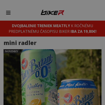
DVOJBALENIE TRENIEK MEATFLY
K ROČNÉMU
PREDPLATNÉMU ČASOPISU BIKER
IBA ZA 19,80€!
mini radler
NOVINKY