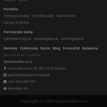
Poradňa
Tréning a strava
Technika jazdy
Kam na bike
Opravy a údržba
Partnerské weby
cyklisticke.trasy.sk
relaxmagazin.sk
surfmagazin.sk
Novinky
Cyklotrasy
Bazár
Blog
Fotosúťaž
Redakcia
Nezaradené
Cookies
Sportmedia s.r.o.
Lamačská cesta 45, 841 03 Bratislava
sportmedia@sportmedia.sk
+421 903 805 059
www.biker.sk
Copyright © 2026 Sportmedia s.r.o.