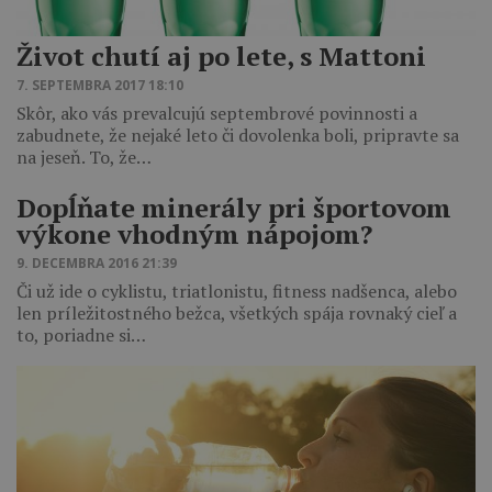
Život chutí aj po lete, s Mattoni
7. SEPTEMBRA 2017 18:10
Skôr, ako vás prevalcujú septembrové povinnosti a
zabudnete, že nejaké leto či dovolenka boli, pripravte sa
na jeseň. To, že…
Dopĺňate minerály pri športovom
výkone vhodným nápojom?
9. DECEMBRA 2016 21:39
Či už ide o cyklistu, triatlonistu, fitness nadšenca, alebo
len príležitostného bežca, všetkých spája rovnaký cieľ a
to, poriadne si…