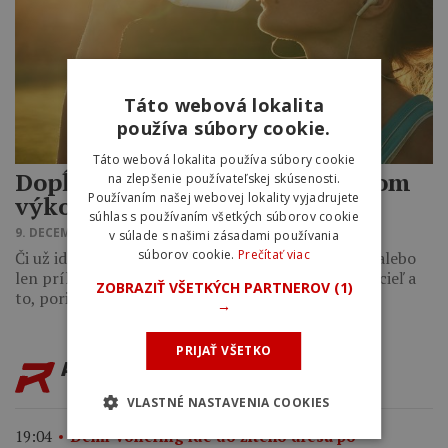
Táto webová lokalita
používa súbory cookie.
Táto webová lokalita používa súbory cookie
Dopĺňate minerály pri športovom
na zlepšenie používateľskej skúsenosti.
Používaním našej webovej lokality vyjadrujete
výkone vhodným nápojom?
súhlas s používaním všetkých súborov cookie
9. DECEMBRA 2016 21:37
v súlade s našimi zásadami používania
súborov cookie.
Prečítať viac
Či už ide o cyklistu, triatlonistu, fitness nadšenca, alebo
len príležitostného bežca, všetkých spája rovnaký cieľ a
ZOBRAZIŤ VŠETKÝCH PARTNEROV
(1)
to, poriadne si…
→
PRIJAŤ VŠETKO
AKTUALITY
VLASTNÉ NASTAVENIA COOKIES
19:04
Demi Vollering ide do žltého dresu po