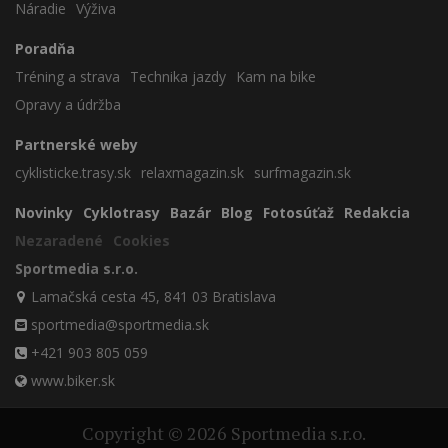
Náradie
Výživa
Poradňa
Tréning a strava
Technika jazdy
Kam na bike
Opravy a údržba
Partnerské weby
cyklisticke.trasy.sk
relaxmagazin.sk
surfmagazin.sk
Novinky
Cyklotrasy
Bazár
Blog
Fotosúťaž
Redakcia
Nezaradené
Cookies
Sportmedia s.r.o.
Lamačská cesta 45, 841 03 Bratislava
sportmedia@sportmedia.sk
+421 903 805 059
www.biker.sk
Copyright © 2026 Sportmedia s.r.o.