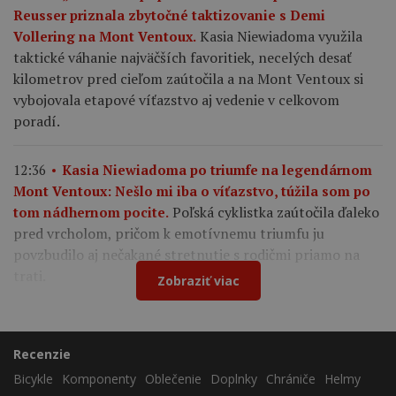
Reusser priznala zbytočné taktizovanie s Demi
Kasia Niewiadoma využila
Vollering na Mont Ventoux.
taktické váhanie najväčších favoritiek, necelých desať
kilometrov pred cieľom zaútočila a na Mont Ventoux si
vybojovala etapové víťazstvo aj vedenie v celkovom
poradí.
12:36
Kasia Niewiadoma po triumfe na legendárnom
Mont Ventoux: Nešlo mi iba o víťazstvo, túžila som po
Poľská cyklistka zaútočila ďaleko
tom nádhernom pocite.
pred vrcholom, pričom k emotívnemu triumfu ju
povzbudilo aj nečakané stretnutie s rodičmi priamo na
trati.
Zobraziť viac
Recenzie
Bicykle
Komponenty
Oblečenie
Doplnky
Chrániče
Helmy