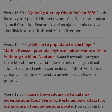
Louis
Včera 16:30
Výsledky 6. etapy Okolo Poľska 2026.
Barré vyhral po 14-kilometrovom sóle. Na druhom mieste
skončil Christian Scaroni, ktorý sa ujal vedenia celkovej
klasifikácie a tretí finišoval Marco Brenner.
Včera 12:48
„Celé mi to pripadalo trochu hlúpe.“
Marlen Reusser priznala zbytočné taktizovanie s Demi
Kasia Niewiadoma využila
Vollering na Mont Ventoux.
taktické váhanie najväčších favoritiek, necelých desať
kilometrov pred cieľom zaútočila a na Mont Ventoux si
vybojovala etapové víťazstvo aj vedenie v celkovom
poradí.
Včera 12:36
Kasia Niewiadoma po triumfe na
legendárnom Mont Ventoux: Nešlo mi iba o víťazstvo,
Poľská cyklistka
túžila som po tom nádhernom pocite.