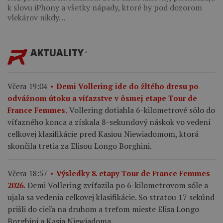
k slovu iPhony a všetky nápady, ktoré by pod dozorom
vlekárov nikdy…
AKTUALITY
Včera 19:04
Demi Vollering ide do žltého dresu po
odvážnom útoku a víťazstve v ôsmej etape Tour de
Vollering dotiahla 6-kilometrové sólo do
France Femmes.
víťazného konca a získala 8-sekundový náskok vo vedení
celkovej klasifikácie pred Kasiou Niewiadomom, ktorá
skončila tretia za Elisou Longo Borghini.
Včera 18:57
Výsledky 8. etapy Tour de France Femmes
Demi Vollering zvíťazila po 6-kilometrovom sóle a
2026.
ujala sa vedenia celkovej klasifikácie. So stratou 17 sekúnd
prišli do cieľa na druhom a treťom mieste Elisa Longo
Borghini a Kasia Niewiadoma.