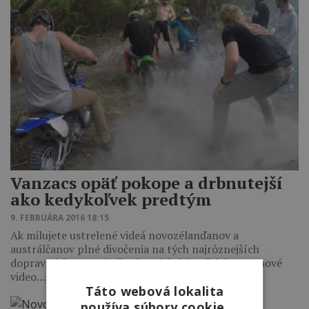
Vanzacs opäť pokope a drbnutejší
ako kedykoľvek predtým
9. FEBRUÁRA 2016 18:15
Ak milujete ustrelené videá novozélanďanov a
austrálčanov plné divočenia na tých najrôznejších
dopravných prostriedkoch, nehľadajte ďalej. Je tu nové
video…
Táto webová lokalita
používa súbory cookie.