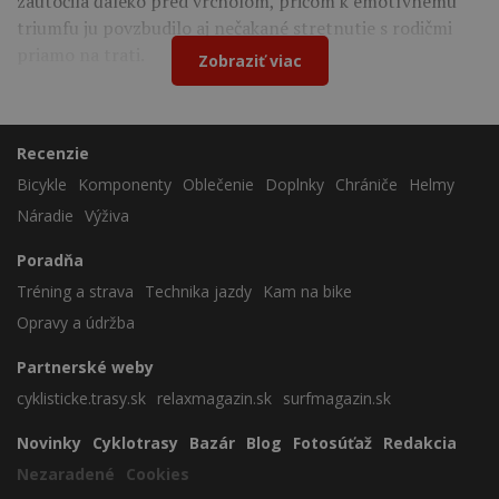
zaútočila ďaleko pred vrcholom, pričom k emotívnemu
triumfu ju povzbudilo aj nečakané stretnutie s rodičmi
priamo na trati.
Zobraziť viac
Recenzie
Bicykle
Komponenty
Oblečenie
Doplnky
Chrániče
Helmy
Náradie
Výživa
Poradňa
Tréning a strava
Technika jazdy
Kam na bike
Opravy a údržba
Partnerské weby
cyklisticke.trasy.sk
relaxmagazin.sk
surfmagazin.sk
Novinky
Cyklotrasy
Bazár
Blog
Fotosúťaž
Redakcia
Nezaradené
Cookies