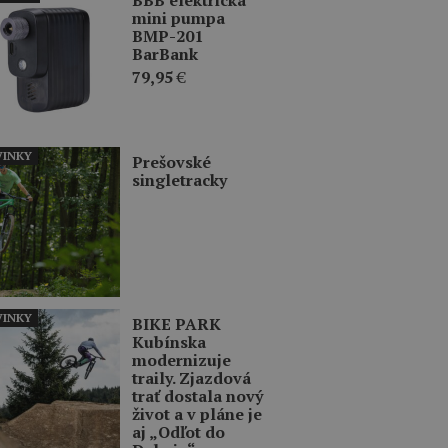
mini pumpa
BMP-201
BarBank
79,95
€
INKY
Prešovské
singletracky
INKY
BIKE PARK
Kubínska
modernizuje
traily. Zjazdová
trať dostala nový
život a v pláne je
aj „Odľot do