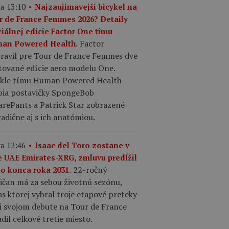
a 13:10
Najzaujímavejší bicykel na
r de France Femmes 2026? Detaily
ciálnej edície Factor One tímu
Factor
an Powered Health.
pravil pre Tour de France Femmes dve
tované edície aero modelu One.
ykle tímu Human Powered Health
bia postavičky SpongeBob
arePants a Patrick Star zobrazené
adične aj s ich anatómiou.
a 12:46
Isaac del Toro zostane v
e UAE Emirates-XRG, zmluvu predĺžil
22-ročný
do konca roka 2031.
ičan má za sebou životnú sezónu,
s ktorej vyhral troje etapové preteky
ri svojom debute na Tour de France
dil celkové tretie miesto.