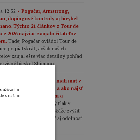
a 12:32
Pogačar, Armstrong,
an, dopingové kontroly aj bicykel
mano. Týchto 21 článkov z Tour de
ce 2026 najviac zaujalo čitateľov
Tadej Pogačar ovládol Tour de
ru.
ce po piatykrát, avšak našich
teľov zaujal ešte viac detailný pohľad
ervisný bicykel Shimano.
a 10:01
Aký tlak by ste mali mať v
šťoch na cestnom bicykli a ako nájsť
Používaním
nováhu medzi komfortom a
de s našimi
Správne zvolený tlak v
hlosťou?
ťoch cestného bicykla dokáže zvýšiť
losť, komfort, priľnavosť aj odolnosť
 defektom.