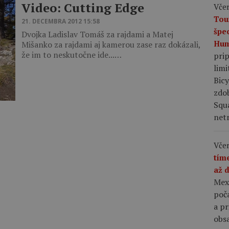
Video: Cutting Edge
Včer
Tou
21. DECEMBRA 2012 15:58
špe
Dvojka Ladislav Tomáš za rajdami a Matej
Hum
Mišanko za rajdami aj kamerou zase raz dokázali,
že im to neskutočne ide...…
pri
limi
Bic
zdo
Squ
netr
Včer
tím
až 
Mex
poča
a p
obsa