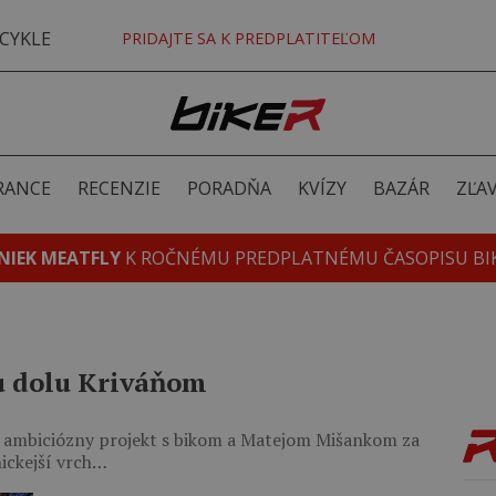
CYKLE
PRIDAJTE SA K PREDPLATITEĽOM
RANCE
RECENZIE
PORADŇA
KVÍZY
BAZÁR
ZĽA
NIEK MEATFLY
K ROČNÉMU PREDPLATNÉMU ČASOPISU BI
ku dolu Kriváňom
í ambiciózny projekt s bikom a Matejom Mišankom za
nickejší vrch…