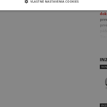
VLASTNÉ NASTAVENIA COOKIES
Včer
pre
dok
pre
prv
pád
Tou
IN
NOV
INZ