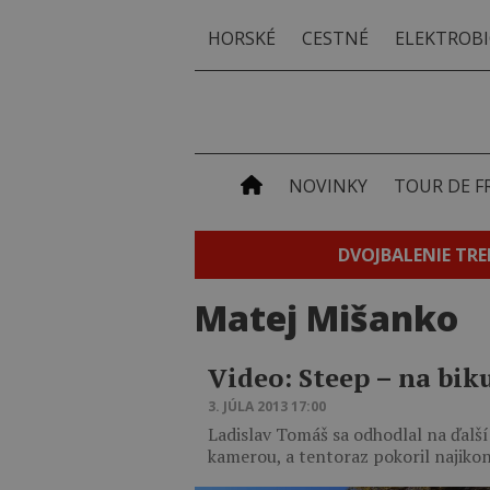
HORSKÉ
CESTNÉ
ELEKTROBI
NOVINKY
TOUR DE F
DVOJBALENIE TRE
Matej Mišanko
Video: Steep – na bi
3. JÚLA 2013 17:00
Ladislav Tomáš sa odhodlal na ďalš
kamerou, a tentoraz pokoril najiko