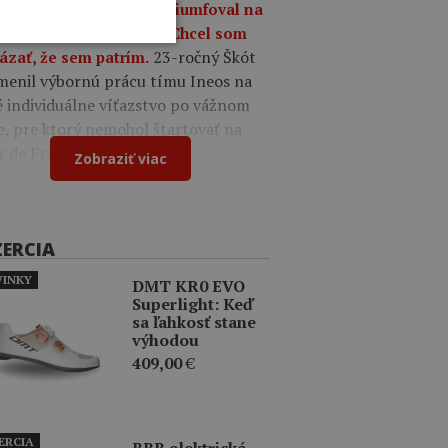
a 09:49
Oscar Onley triumfoval na
tekoch Okolo Burgosu: Chcel som
23-ročný Škót
ázať, že sem patrím.
menil výbornú prácu tímu Ineos na
é individuálne víťazstvo po vážnom
e, pre ktorý nemohol štartovať na
r de France.
Zobraziť viac
ZERCIA
INKY
DMT KR0 EVO
Superlight: Keď
sa ľahkosť stane
výhodou
409,00
€
ERCIA
BBB elektrická