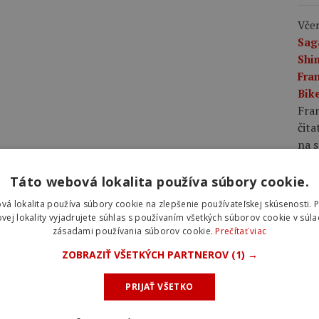
Včer
Sag
Shi
Fran
Bike
Fran
čita
na s
Táto webová lokalita používa súbory cookie.
Včer
plá
vá lokalita používa súbory cookie na zlepšenie používateľskej skúsenosti. 
rov
vej lokality vyjadrujete súhlas s používaním všetkých súborov cookie v súla
zásadami používania súborov cookie.
Prečítať viac
rýc
pláš
ZOBRAZIŤ VŠETKÝCH PARTNEROV
(1) →
rých
voči
PRIJAŤ VŠETKO