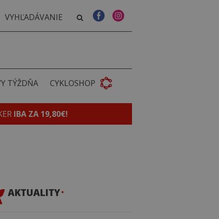
VY TÝŽDŇA
CYKLOSHOP
KER
IBA ZA 19,80€!
AKTUALITY