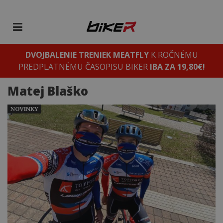
DVOJBALENIE TRENIEK MEATFLY
K ROČNÉMU
PREDPLATNÉMU ČASOPISU BIKER
IBA ZA 19,80€!
Matej Blaško
NOVINKY