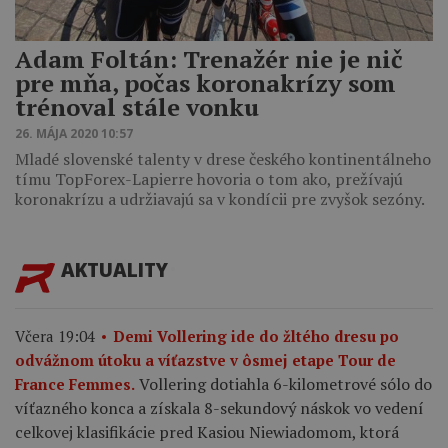
Adam Foltán: Trenažér nie je nič
pre mňa, počas koronakrízy som
trénoval stále vonku
26. MÁJA 2020 10:57
Mladé slovenské talenty v drese českého kontinentálneho
tímu TopForex-Lapierre hovoria o tom ako, prežívajú
koronakrízu a udržiavajú sa v kondícii pre zvyšok sezóny.
AKTUALITY
Včera 19:04
Demi Vollering ide do žltého dresu po
odvážnom útoku a víťazstve v ôsmej etape Tour de
Vollering dotiahla 6-kilometrové sólo do
France Femmes.
víťazného konca a získala 8-sekundový náskok vo vedení
celkovej klasifikácie pred Kasiou Niewiadomom, ktorá