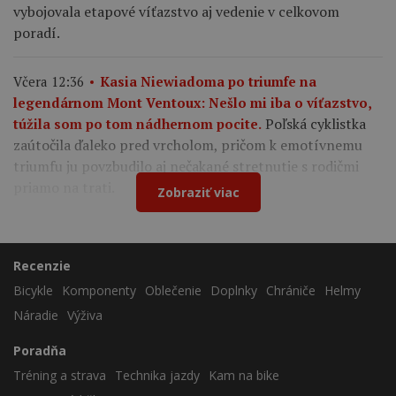
vybojovala etapové víťazstvo aj vedenie v celkovom
poradí.
Včera 12:36
Kasia Niewiadoma po triumfe na
legendárnom Mont Ventoux: Nešlo mi iba o víťazstvo,
Poľská cyklistka
túžila som po tom nádhernom pocite.
zaútočila ďaleko pred vrcholom, pričom k emotívnemu
triumfu ju povzbudilo aj nečakané stretnutie s rodičmi
priamo na trati.
Zobraziť viac
Recenzie
Bicykle
Komponenty
Oblečenie
Doplnky
Chrániče
Helmy
Náradie
Výživa
Poradňa
Tréning a strava
Technika jazdy
Kam na bike