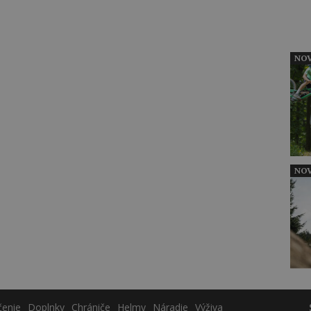
NOV
NOV
čenie
Doplnky
Chrániče
Helmy
Náradie
Výživa