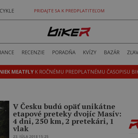
CYKLE
PRIDAJTE SA K PREDPLATITEĽOM
RANCE
RECENZIE
PORADŇA
KVÍZY
BAZÁR
ZĽA
NIEK MEATFLY
K ROČNÉMU PREDPLATNÉMU ČASOPISU BI
V Česku budú opäť unikátne
etapové preteky dvojíc Masív:
4 dni, 250 km, 2 pretekári, 1
vlak
23. JÚLA 2018 15:25