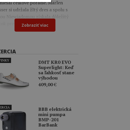
iešal celkové poradie. Marlen
ser si udržala žltý dres a spolu s
iou Niewiadomou získala dôležitý
kok pred súperkami.
Zobraziť viac
ZERCIA
INKY
DMT KR0 EVO
Superlight: Keď
sa ľahkosť stane
výhodou
409,00
€
ERCIA
BBB elektrická
mini pumpa
BMP-201
BarBank