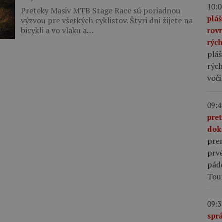
10:0
Preteky Masiv MTB Stage Race sú poriadnou
plá
výzvou pre všetkých cyklistov. Štyri dni žijete na
bicykli a vo vlaku a…
rov
rýc
pláš
rých
voči
09:4
pre
dok
pre
prv
pád
Tou
09:3
sprá