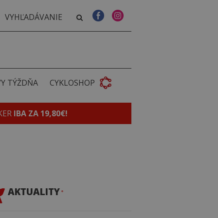
VY TÝŽDŇA
CYKLOSHOP
KER
IBA ZA 19,80€!
AKTUALITY