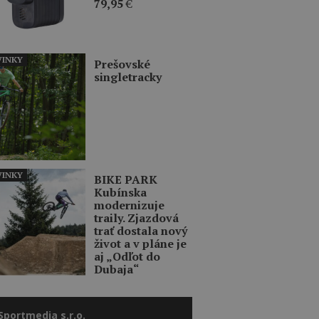
79,95
€
INKY
Prešovské
singletracky
INKY
BIKE PARK
Kubínska
modernizuje
traily. Zjazdová
trať dostala nový
život a v pláne je
aj „Odľot do
Dubaja“
Sportmedia s.r.o.