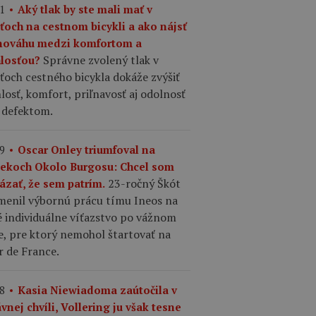
1
Aký tlak by ste mali mať v
šťoch na cestnom bicykli a ako nájsť
nováhu medzi komfortom a
Správne zvolený tlak v
hlosťou?
ťoch cestného bicykla dokáže zvýšiť
losť, komfort, priľnavosť aj odolnosť
 defektom.
9
Oscar Onley triumfoval na
tekoch Okolo Burgosu: Chcel som
23-ročný Škót
ázať, že sem patrím.
menil výbornú prácu tímu Ineos na
é individuálne víťazstvo po vážnom
e, pre ktorý nemohol štartovať na
r de France.
8
Kasia Niewiadoma zaútočila v
vnej chvíli, Vollering ju však tesne