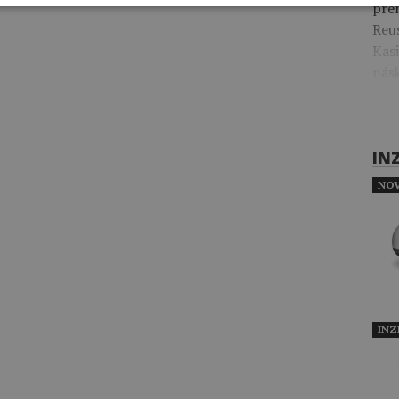
prem
Reus
Kas
nás
IN
NOV
INZ