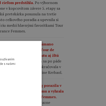
Po výbornom
d cieľom predstihla.
ne v kopcovitom závere 5. etapy sa
ká pretekárka posunula na tretie
to celkového poradia a upevnila si
íciu medzi hlavnými favoritkami Tour
France Femmes.
0
VIDEO | Motorkár Shimano
zil Noemi Rüegg počas Tour de
nce Femmes, dostal pokutu aj žltú
Používaním
Švajčiarska pretekárka sa po páde
u.
de s našimi
lo vrátila na bicykel a pokračovala v
oci tímovej líderke Cédrine Kerbaol.
a 19:40
Demi Vollering porazila v
inte Reusser a Niewiadomu a vyhrala
tu etapu Tour de France Femmes.
očný kopcovitý profil výrazne