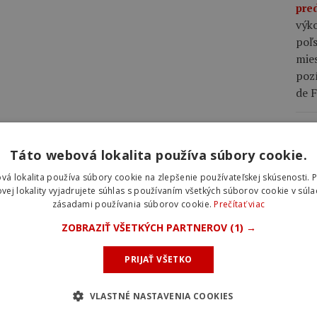
pre
výko
poľs
mies
poz
de 
09:3
zra
Táto webová lokalita používa súbory cookie.
Fra
vá lokalita používa súbory cookie na zlepšenie používateľskej skúsenosti. 
kart
vej lokality vyjadrujete súhlas s používaním všetkých súborov cookie v súla
rých
zásadami používania súborov cookie.
Prečítať viac
pom
ZOBRAZIŤ VŠETKÝCH PARTNEROV
(1) →
Včer
PRIJAŤ VŠETKO
špr
pia
VLASTNÉ NASTAVENIA COOKIES
Nár