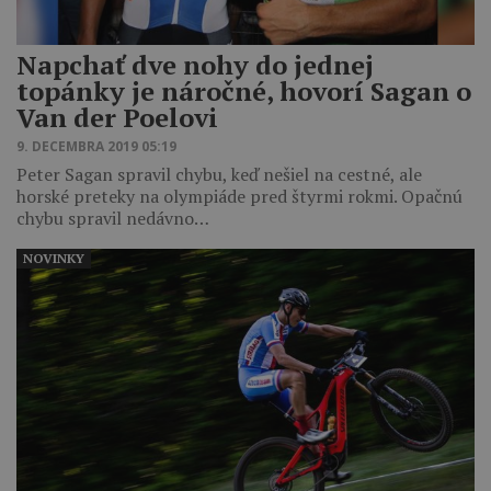
Napchať dve nohy do jednej
topánky je náročné, hovorí Sagan o
Van der Poelovi
9. DECEMBRA 2019 05:19
Peter Sagan spravil chybu, keď nešiel na cestné, ale
horské preteky na olympiáde pred štyrmi rokmi. Opačnú
chybu spravil nedávno…
NOVINKY