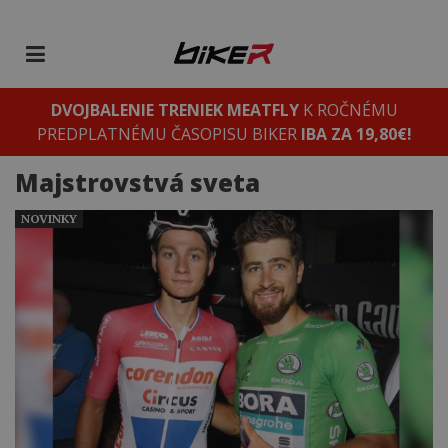
DVOJBALENIE TRENIEK MEATFLY
K ROČNÉMU
PREDPLATNÉMU ČASOPISU BIKER
IBA ZA 19,80€!
Majstrovstvá sveta
NOVINKY