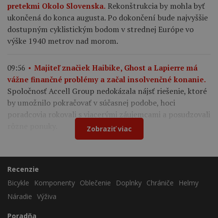
Rekonštrukcia by mohla byť
pretekmi Okolo Slovenska.
ukončená do konca augusta. Po dokončení bude najvyššie
dostupným cyklistickým bodom v strednej Európe vo
výške 1940 metrov nad morom.
09:56
Majiteľ značiek Haibike, Ghost a Lapierre má
vážne finančné problémy a začal insolvenčné konanie.
Spoločnosť Accell Group nedokázala nájsť riešenie, ktoré
by umožnilo pokračovať v súčasnej podobe, hoci
poradcovia rokovali s viacerými záujemcami a posudzovali
rôzne ponuky.
Zobraziť viac
Recenzie
Bicykle
Komponenty
Oblečenie
Doplnky
Chrániče
Helmy
Náradie
Výživa
Poradňa