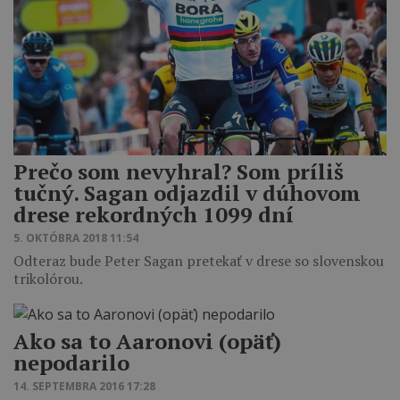
Prečo som nevyhral? Som príliš
tučný. Sagan odjazdil v dúhovom
drese rekordných 1099 dní
5. OKTÓBRA 2018 11:54
Odteraz bude Peter Sagan pretekať v drese so slovenskou
trikolórou.
Ako sa to Aaronovi (opäť)
nepodarilo
14. SEPTEMBRA 2016 17:28