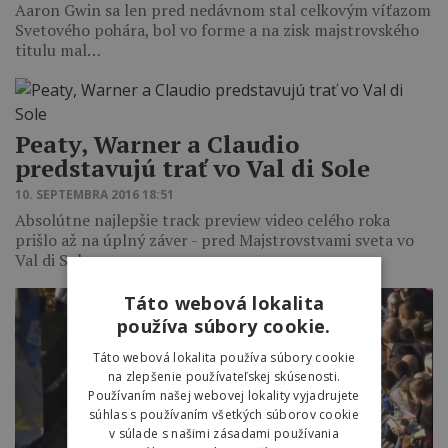
Aaron Gwin sa len pred nedávnom stal celkovým víťazom
Svetového pohára, bol vo forme a na zisk majstrovského
titulu mal…
Peaty, Warner a Claudio
predstavujú trať vo Val di Sole
10. SEPTEMBRA 2016 18:51
Absolútne najlepšie track preview video celého roka
prišlo až na úplný záver - pred Majstrovstvami sveta vo
Val di Sole.
Táto webová lokalita
používa súbory cookie.
Táto webová lokalita používa súbory cookie
na zlepšenie používateľskej skúsenosti.
Používaním našej webovej lokality vyjadrujete
súhlas s používaním všetkých súborov cookie
v súlade s našimi zásadami používania