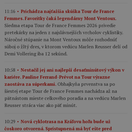
11:16
Prichádza najťažšia skúška Tour de France
Femmes. Favoritky čaká legendárny Mont Ventoux.
Siedma etapa Tour de France Femmes 2026 privedie
pretekárky na jeden z najslávnejších vrcholov cyklistiky.
Náročné stúpanie na Mont Ventoux môže rozhodnúť
súboj o žltý dres, v ktorom vedúcu Marlen Reusser delí od
Demi Vollering iba 12 sekúnd.
10:58
Nestačil jej ani najlepší desaťminútový výkon v
kariére. Pauline Ferrand-Prévot na Tour výrazne
Obhajkyňa prvenstva sa po
zaostáva za súperkami.
šiestej etape Tour de France Femmes nachádza až na
pätnástom mieste celkového poradia a na vedúcu Marlen
Reusser stráca viac ako päť minút.
10:29
Nová cyklotrasa na Kráľovu hoľu bude už
čoskoro otvorená. Sprístupnená má byť ešte pred