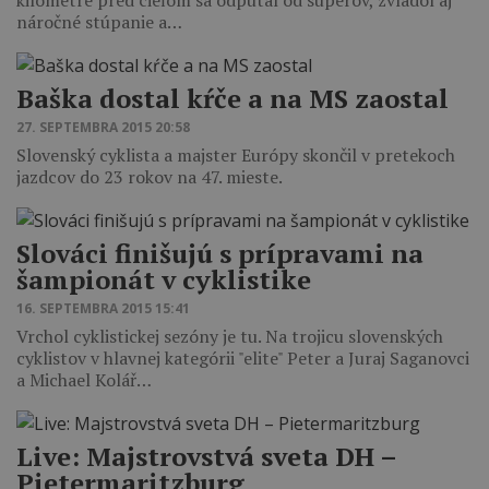
kilometre pred cieľom sa odpútal od súperov, zvládol aj
náročné stúpanie a…
Baška dostal kŕče a na MS zaostal
27. SEPTEMBRA 2015 20:58
Slovenský cyklista a majster Európy skončil v pretekoch
jazdcov do 23 rokov na 47. mieste.
Slováci finišujú s prípravami na
šampionát v cyklistike
16. SEPTEMBRA 2015 15:41
Vrchol cyklistickej sezóny je tu. Na trojicu slovenských
cyklistov v hlavnej kategórii "elite" Peter a Juraj Saganovci
a Michael Kolář…
Live: Majstrovstvá sveta DH –
Pietermaritzburg