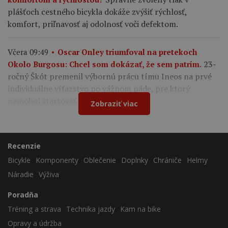
plášťoch cestného bicykla dokáže zvýšiť rýchlosť,
komfort, priľnavosť aj odolnosť voči defektom.
Včera 09:49
Oscar Onley triumfoval na pretekoch
23-
Okolo Burgosu: Chcel som dokázať, že sem patrím.
ročný Škót premenil výbornú prácu tímu Ineos na prvé
individuálne víťazstvo po vážnom páde, pre ktorý
nemohol štartovať na Tour de France.
Zobraziť viac
Recenzie
Bicykle
Komponenty
Oblečenie
Doplnky
Chrániče
Helmy
Náradie
Výživa
Poradňa
Tréning a strava
Technika jazdy
Kam na bike
Opravy a údržba