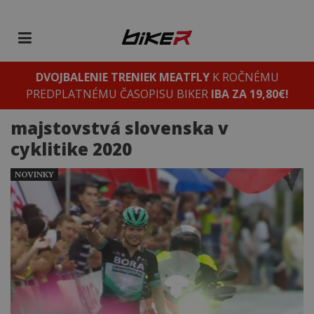
DVOJBALENIE TRENIEK MEATFLY
K ROČNÉMU
PREDPLATNÉMU ČASOPISU BIKER
IBA ZA 19,80€!
majstovstvá slovenska v
cyklitike 2020
NOVINKY