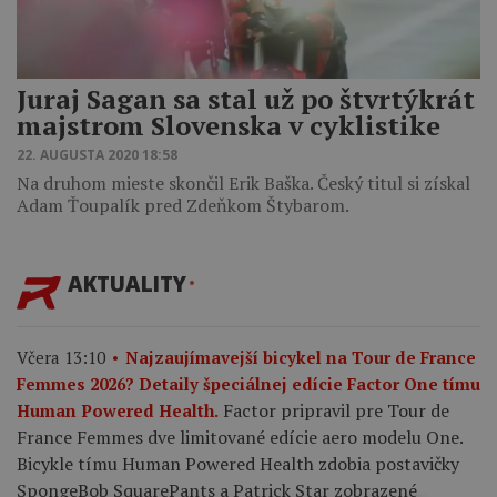
Juraj Sagan sa stal už po štvrtýkrát
majstrom Slovenska v cyklistike
22. AUGUSTA 2020 18:58
Na druhom mieste skončil Erik Baška. Český titul si získal
Adam Ťoupalík pred Zdeňkom Štybarom.
AKTUALITY
Včera 13:10
Najzaujímavejší bicykel na Tour de France
Femmes 2026? Detaily špeciálnej edície Factor One tímu
Factor pripravil pre Tour de
Human Powered Health.
France Femmes dve limitované edície aero modelu One.
Bicykle tímu Human Powered Health zdobia postavičky
SpongeBob SquarePants a Patrick Star zobrazené