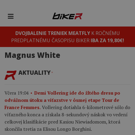
DVOJBALENIE TRENIEK MEATFLY
K ROČNÉMU
PREDPLATNÉMU ČASOPISU BIKER
IBA ZA 19,80€!
Magnus White
AKTUALITY
Včera 19:04
Demi Vollering ide do žltého dresu po
odvážnom útoku a víťazstve v ôsmej etape Tour de
Vollering dotiahla 6-kilometrové sólo do
France Femmes.
víťazného konca a získala 8-sekundový náskok vo vedení
celkovej klasifikácie pred Kasiou Niewiadomom, ktorá
skončila tretia za Elisou Longo Borghini.