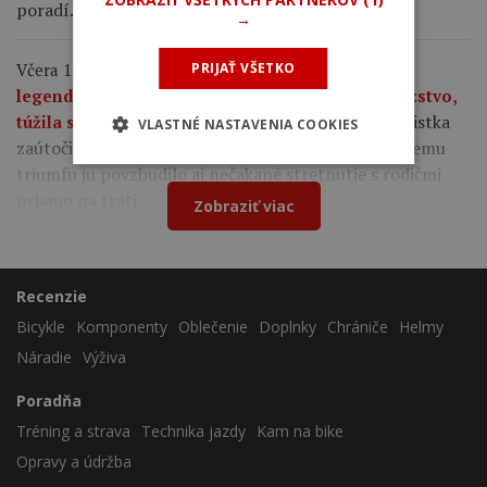
poradí.
→
Včera 12:36
Kasia Niewiadoma po triumfe na
PRIJAŤ VŠETKO
legendárnom Mont Ventoux: Nešlo mi iba o víťazstvo,
Poľská cyklistka
túžila som po tom nádhernom pocite.
VLASTNÉ NASTAVENIA COOKIES
zaútočila ďaleko pred vrcholom, pričom k emotívnemu
triumfu ju povzbudilo aj nečakané stretnutie s rodičmi
priamo na trati.
Zobraziť viac
Recenzie
Bicykle
Komponenty
Oblečenie
Doplnky
Chrániče
Helmy
Náradie
Výživa
Poradňa
Tréning a strava
Technika jazdy
Kam na bike
Opravy a údržba