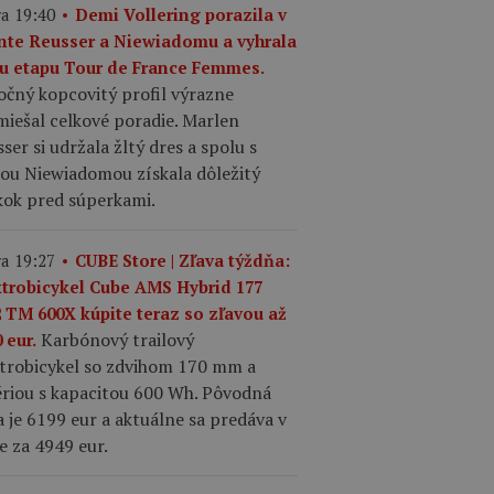
a 19:40
Demi Vollering porazila v
inte Reusser a Niewiadomu a vyhrala
tu etapu Tour de France Femmes.
očný kopcovitý profil výrazne
iešal celkové poradie. Marlen
ser si udržala žltý dres a spolu s
iou Niewiadomou získala dôležitý
kok pred súperkami.
a 19:27
CUBE Store | Zľava týždňa:
ktrobicykel Cube AMS Hybrid 177
2 TM 600X kúpite teraz so zľavou až
Karbónový trailový
 eur.
ktrobicykel so zdvihom 170 mm a
ériou s kapacitou 600 Wh. Pôvodná
 je 6199 eur a aktuálne sa predáva v
e za 4949 eur.