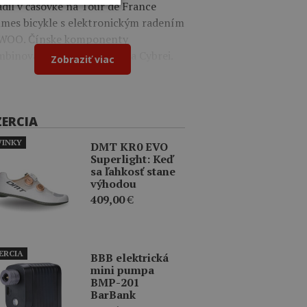
dil v časovke na Tour de France
mes bicykle s elektronickým radením
WOO. Čínske komponenty
binoval s dielmi Shimano a Cybrei.
Zobraziť viac
ZERCIA
INKY
DMT KR0 EVO
Superlight: Keď
sa ľahkosť stane
výhodou
409,00
€
ERCIA
BBB elektrická
mini pumpa
BMP-201
BarBank