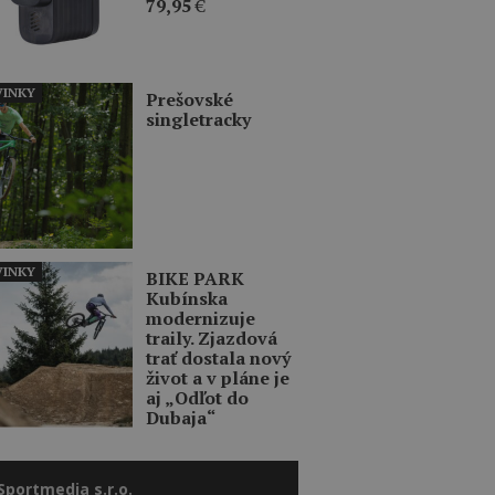
79,95
€
INKY
Prešovské
singletracky
INKY
BIKE PARK
Kubínska
modernizuje
traily. Zjazdová
trať dostala nový
život a v pláne je
aj „Odľot do
Dubaja“
Sportmedia s.r.o.