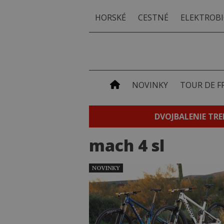
HORSKÉ
CESTNÉ
ELEKTROBI
NOVINKY
TOUR DE F
DVOJBALENIE TRE
mach 4 sl
NOVINKY