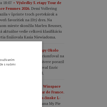
a 18:07
Výsledky 5. etapy Tour de
Demi Vollering
nce Femmes 2026.
azila v šprinte troch pretekárok a
veň favoritiek na žltý dres. Na
hom mieste skončila Marlen Reusser,
á aktuálne vedie celkovú klasifikáciu
etia finišovala Kasia Niewiadoma.
a 17:36
Výsledky 2. etapy Okolo
Oscar Onley triumfoval na
gosu 2026.
Používaním
ole Valle del Sol, keď v závere porazil
de s našimi
ia Cicconeho. Tretí finišoval Enric
 so stratou dvoch sekúnd.
a 17:22
Čínska značka Winspace
premiéru na ženskej Tour de France.
enie Ultegra vymenili za čínske L-
Tím Mayenne Monbana My Pie
OO.