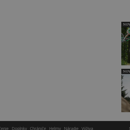
NOV
NOV
čenie
Doplnky
Chrániče
Helmy
Náradie
Výživa