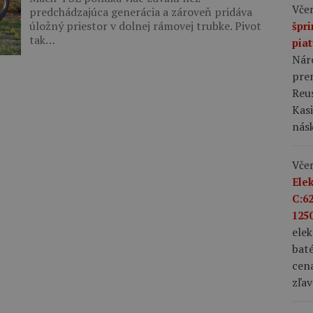
Včer
predchádzajúca generácia a zároveň pridáva
úložný priestor v dolnej rámovej trubke. Pivot
špr
tak…
pia
Nár
prem
Reus
Kas
nás
Včer
Ele
C:6
1250
ele
bat
cena
zľav