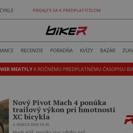
CYKLE
PRIDAJTE SA K PREDPLATITEĽOM
RANCE
RECENZIE
PORADŇA
KVÍZY
BAZÁR
ZĽA
NIEK MEATFLY
K ROČNÉMU PREDPLATNÉMU ČASOPISU BI
Nový Pivot Mach 4 ponúka
trailový výkon pri hmotnosti
XC bicykla
4. MARCA 2026 16:40
Mach 4 SL ponúka viac zdvihu než