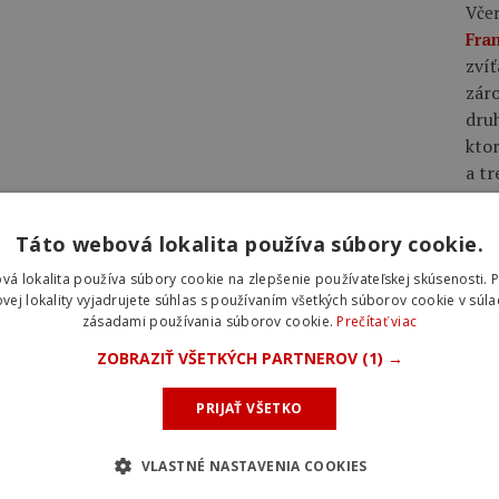
Včer
Fra
zvíť
záro
dru
ktor
a tr
Včer
Táto webová lokalita používa súbory cookie.
Bur
vá lokalita používa súbory cookie na zlepšenie používateľskej skúsenosti. 
vrch
vej lokality vyjadrujete súhlas s používaním všetkých súborov cookie v súla
Giul
zásadami používania súborov cookie.
Prečítať viac
Mas
ZOBRAZIŤ VŠETKÝCH PARTNEROV
(1) →
Včer
PRIJAŤ VŠETKO
má 
Rad
VLASTNÉ NASTAVENIA COOKIES
TW