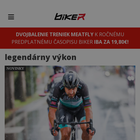
DVOJBALENIE TRENIEK MEATFLY
K ROČNÉMU
PREDPLATNÉMU ČASOPISU BIKER
IBA ZA 19,80€!
legendárny výkon
NOVINKY