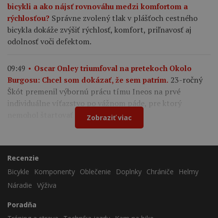
bicykli a ako nájsť rovnováhu medzi komfortom a
Správne zvolený tlak v plášťoch cestného
rýchlosťou?
bicykla dokáže zvýšiť rýchlosť, komfort, priľnavosť aj
odolnosť voči defektom.
09:49
Oscar Onley triumfoval na pretekoch Okolo
23-ročný
Burgosu: Chcel som dokázať, že sem patrím.
Škót premenil výbornú prácu tímu Ineos na prvé
individuálne víťazstvo po vážnom páde, pre ktorý
nemohol štartovať na Tour de France.
Zobraziť viac
Recenzie
Bicykle
Komponenty
Oblečenie
Doplnky
Chrániče
Helmy
Náradie
Výživa
Poradňa