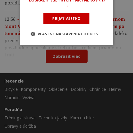
poradí.
→
12:36
Kasia Niewiadoma po triumfe na legendárnom
PRIJAŤ VŠETKO
Mont Ventoux: Nešlo mi iba o víťazstvo, túžila som po
Poľská cyklistka zaútočila ďaleko
tom nádhernom pocite.
VLASTNÉ NASTAVENIA COOKIES
pred vrcholom, pričom k emotívnemu triumfu ju
povzbudilo aj nečakané stretnutie s rodičmi priamo na
trati.
Zobraziť viac
Recenzie
Bicykle
Komponenty
Oblečenie
Doplnky
Chrániče
Helmy
Náradie
Výživa
Poradňa
Tréning a strava
Technika jazdy
Kam na bike
Opravy a údržba