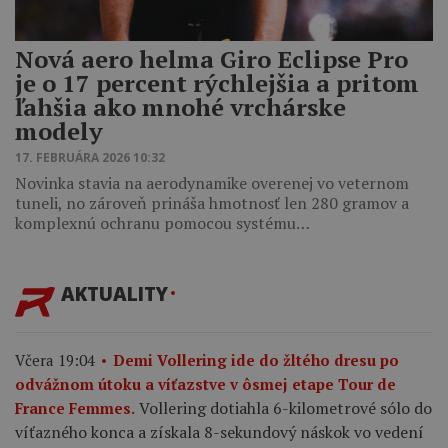
Nová aero helma Giro Eclipse Pro
je o 17 percent rýchlejšia a pritom
ľahšia ako mnohé vrchárske
modely
17. FEBRUÁRA 2026 10:32
Novinka stavia na aerodynamike overenej vo veternom
tuneli, no zároveň prináša hmotnosť len 280 gramov a
komplexnú ochranu pomocou systému…
AKTUALITY
Včera 19:04
Demi Vollering ide do žltého dresu po
odvážnom útoku a víťazstve v ôsmej etape Tour de
Vollering dotiahla 6-kilometrové sólo do
France Femmes.
víťazného konca a získala 8-sekundový náskok vo vedení