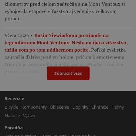
kilometrov pred cieľom zaútočila a na Mont Ventoux si
vybojovala etapové víťazstvo aj vedenie v celkovom
poradí.
Včera 12:36
Kasia Niewiadoma po triumfe na
legendárnom Mont Ventoux: Nešlo mi iba o víťazstvo,
Poľská cyklistka
túžila som po tom nádhernom pocite.
zaútočila ďaleko pred vrcholom, pričom k emotívnemu
triumfu ju povzbudilo aj nečakané stretnutie s rodičmi
priamo na trati.
Zobraziť viac
Recenzie
Bicykle
Komponenty
Oblečenie
Doplnky
Chrániče
Helmy
Náradie
Výživa
Poradňa