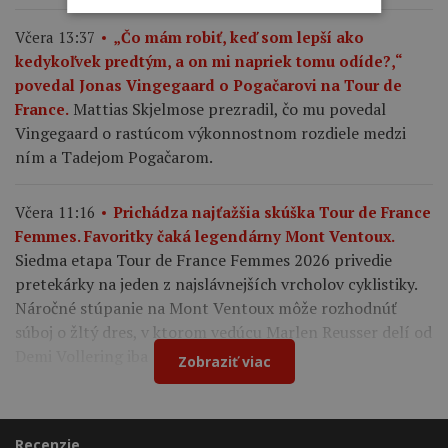
Včera 13:37
„Čo mám robiť, keď som lepší ako
kedykoľvek predtým, a on mi napriek tomu odíde?,“
povedal Jonas Vingegaard o Pogačarovi na Tour de
Mattias Skjelmose prezradil, čo mu povedal
France.
Vingegaard o rastúcom výkonnostnom rozdiele medzi
ním a Tadejom Pogačarom.
Včera 11:16
Prichádza najťažšia skúška Tour de France
Femmes. Favoritky čaká legendárny Mont Ventoux.
Siedma etapa Tour de France Femmes 2026 privedie
pretekárky na jeden z najslávnejších vrcholov cyklistiky.
Náročné stúpanie na Mont Ventoux môže rozhodnúť
súboj o žltý dres, v ktorom vedúcu Marlen Reusser delí od
Demi Vollering iba 12 sekúnd.
Zobraziť viac
Recenzie