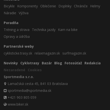
Bicykle
Komponenty
Oblečenie
Doplnky
Chrániče
Helmy
Náradie
Výživa
Poradňa
Tréning a strava
Technika jazdy
Kam na bike
Opravy a údržba
Partnerské weby
cyklisticke.trasy.sk
relaxmagazin.sk
surfmagazin.sk
Novinky
Cyklotrasy
Bazár
Blog
Fotosúťaž
Redakcia
Nezaradené
Cookies
Sportmedia s.r.o.
Lamačská cesta 45, 841 03 Bratislava
sportmedia@sportmedia.sk
+421 903 805 059
www.biker.sk