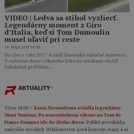
VIDEO ‎| Ledva sa stihol vyzliecť.
Legendárny moment z Giro
d’Italia, keď si Tom Dumoulin
musel uľaviť pri ceste
26. MÁJA 2025 16:28
Na Gire v roku 2017 si zažil Dumoulin náročné momenty.
V ružovom drese celkového lídra ho nečakane chytili
žalúdočné problémy.…
AKTUALITY
Včera 18:00
Kasia Niewiadoma ovládla legendárny
Mont Ventoux. Po neuveriteľnom výkone na Tour de
Poľská pretekárka
France Femmes ide do žltého dresu.
zaútočila necelých 10 kilometrov pred koncom etapy a až