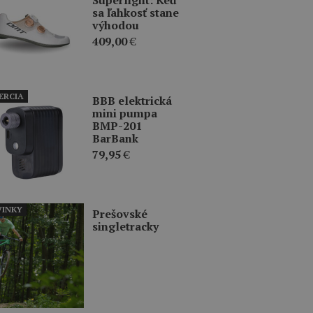
sa ľahkosť stane
výhodou
409,00
€
ERCIA
BBB elektrická
mini pumpa
BMP-201
BarBank
79,95
€
INKY
Prešovské
singletracky