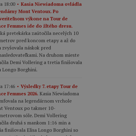
a 18:00
Kasia Niewiadoma ovládla
endárny Mont Ventoux. Po
veriteľnom výkone na Tour de
nce Femmes ide do žltého dresu.
ká pretekárka zaútočila necelých 10
ometrov pred koncom etapy a až do
a zvyšovala náskok pred
nasledovateľkami. Na druhom mieste
čila Demi Vollering a tretia finišovala
a Longo Borghini.
a 17:46
Výsledky 7. etapy Tour de
Kasia Niewiadoma
nce Femmes 2026.
umfovala na legendárnom vrchole
t Ventoux po takmer 10-
ometrovom sóle. Demi Vollering
nčila druhá s mankom 1:16 min a
ia finišovala Elisa Longo Borghini so