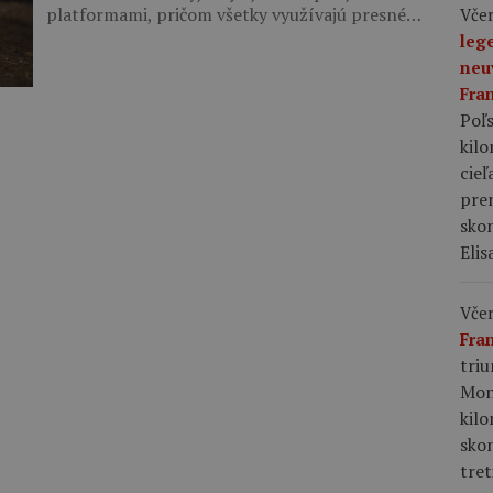
platformami, pričom všetky využívajú presné…
Včer
leg
neu
Fra
Poľs
kil
cieľ
pre
skon
Elis
Včer
Fra
tri
Mon
kil
sko
tret