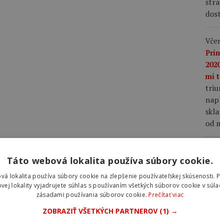
stra
dost
Včer
Pri
2020
mi t
tri
napl
skla
od m
Včer
Táto webová lokalita používa súbory cookie.
lep
nap
vá lokalita používa súbory cookie na zlepšenie používateľskej skúsenosti. 
Vin
vej lokality vyjadrujete súhlas s používaním všetkých súborov cookie v súla
zásadami používania súborov cookie.
Prečítať viac
Fra
mu 
ZOBRAZIŤ VŠETKÝCH PARTNEROV
(1) →