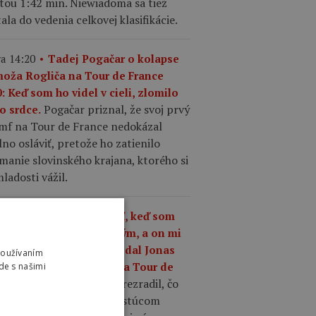
tou 1:42 min. Niewiadoma sa tiež
ala do vedenia celkovej klasifikácie.
a 14:20
Tadej Pogačar o kolapse
moža Rogliča na Tour de France
: Keď som ho videl v cieli, zlomilo
Pogačar priznal, že svoj prvý
o srdce.
umf na Tour de France nedokázal
no osláviť, pretože ho zatienilo
manie slovinského krajana, ktorého si
ladosti vážil.
a 13:37
„Čo mám robiť, keď som
ší ako kedykoľvek predtým, a on mi
riek tomu odíde?,“ povedal Jonas
Používaním
gegaard o Pogačarovi na Tour de
de s našimi
Mattias Skjelmose prezradil, čo
nce.
povedal Vingegaard o rastúcom