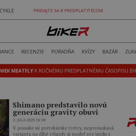
CYKLE
PRIDAJTE SA K PREDPLATITEĽOM
RANCE
RECENZIE
PORADŇA
KVÍZY
BAZÁR
ZĽA
NIEK MEATFLY
K ROČNÉMU PREDPLATNÉMU ČASOPISU BI
Shimano predstavilo novú
generáciu gravity obuvi
2. JÚLA 2025 16:09
V ponuke sú pretekárske tretry, nepremokavá
varianta na dlhé výjazdy aj model pre jazdu s