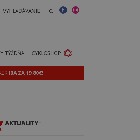
VY TÝŽDŇA
CYKLOSHOP
KER
IBA ZA 19,80€!
AKTUALITY