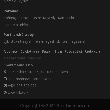
Náradie
Výživa
Poradňa
Tréning a strava
Technika jazdy
Kam na bike
Opravy a údržba
Partnerské weby
cyklisticke.trasy.sk
relaxmagazin.sk
surfmagazin.sk
Novinky
Cyklotrasy
Bazár
Blog
Fotosúťaž
Redakcia
Nezaradené
Cookies
Sportmedia s.r.o.
Lamačská cesta 45, 841 03 Bratislava
sportmedia@sportmedia.sk
+421 903 805 059
www.biker.sk
Copyright © 2026 Sportmedia s.r.o.