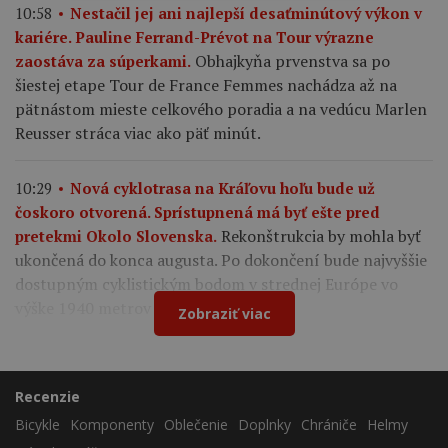
10:58
Nestačil jej ani najlepší desaťminútový výkon v
kariére. Pauline Ferrand-Prévot na Tour výrazne
Obhajkyňa prvenstva sa po
zaostáva za súperkami.
šiestej etape Tour de France Femmes nachádza až na
pätnástom mieste celkového poradia a na vedúcu Marlen
Reusser stráca viac ako päť minút.
10:29
Nová cyklotrasa na Kráľovu hoľu bude už
čoskoro otvorená. Sprístupnená má byť ešte pred
Rekonštrukcia by mohla byť
pretekmi Okolo Slovenska.
ukončená do konca augusta. Po dokončení bude najvyššie
dostupným cyklistickým bodom v strednej Európe vo
výške 1940 metrov nad morom.
Zobraziť viac
Recenzie
Bicykle
Komponenty
Oblečenie
Doplnky
Chrániče
Helmy