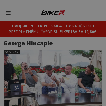
DVOJBALENIE TRENIEK MEATFLY
K ROČNÉMU
PREDPLATNÉMU ČASOPISU BIKER
IBA ZA 19,80€!
George Hincapie
NOVINKY