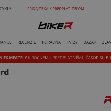
CYKLE
PRIDAJTE SA K PREDPLATITEĽOM
RANCE
RECENZIE
PORADŇA
KVÍZY
BAZÁR
ZĽA
NIEK MEATFLY
K ROČNÉMU PREDPLATNÉMU ČASOPISU BI
rd