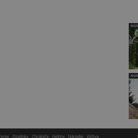
NOV
NOV
čenie
Doplnky
Chrániče
Helmy
Náradie
Výživa