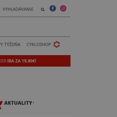
VY TÝŽDŇA
CYKLOSHOP
KER
IBA ZA 19,80€!
AKTUALITY