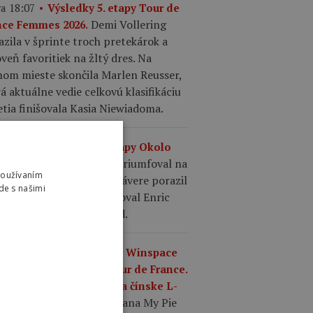
a 18:07
Výsledky 5. etapy Tour de
Demi Vollering
nce Femmes 2026.
azila v šprinte troch pretekárok a
veň favoritiek na žltý dres. Na
hom mieste skončila Marlen Reusser,
á aktuálne vedie celkovú klasifikáciu
etia finišovala Kasia Niewiadoma.
a 17:36
Výsledky 2. etapy Okolo
Oscar Onley triumfoval na
gosu 2026.
Používaním
ole Valle del Sol, keď v závere porazil
de s našimi
ia Cicconeho. Tretí finišoval Enric
 so stratou dvoch sekúnd.
a 17:22
Čínska značka Winspace
premiéru na ženskej Tour de France.
enie Ultegra vymenili za čínske L-
Tím Mayenne Monbana My Pie
OO.