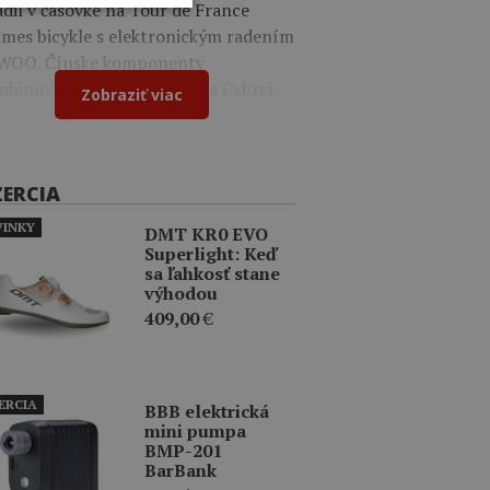
dil v časovke na Tour de France
mes bicykle s elektronickým radením
WOO. Čínske komponenty
binoval s dielmi Shimano a Cybrei.
Zobraziť viac
ZERCIA
INKY
DMT KR0 EVO
Superlight: Keď
sa ľahkosť stane
výhodou
409,00
€
ERCIA
BBB elektrická
mini pumpa
BMP-201
BarBank