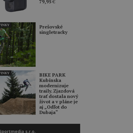
79,95
€
INKY
Prešovské
singletracky
INKY
BIKE PARK
Kubínska
modernizuje
traily. Zjazdová
trať dostala nový
život a v pláne je
aj „Odľot do
Dubaja“
Sportmedia s.r.o.