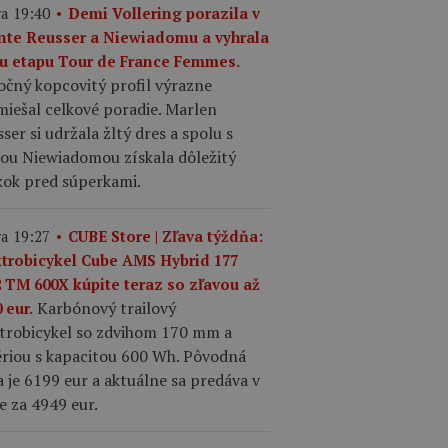
a 19:40
Demi Vollering porazila v
inte Reusser a Niewiadomu a vyhrala
tu etapu Tour de France Femmes.
očný kopcovitý profil výrazne
iešal celkové poradie. Marlen
ser si udržala žltý dres a spolu s
iou Niewiadomou získala dôležitý
kok pred súperkami.
a 19:27
CUBE Store | Zľava týždňa:
ktrobicykel Cube AMS Hybrid 177
2 TM 600X kúpite teraz so zľavou až
Karbónový trailový
 eur.
ktrobicykel so zdvihom 170 mm a
ériou s kapacitou 600 Wh. Pôvodná
 je 6199 eur a aktuálne sa predáva v
e za 4949 eur.