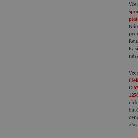
Včer
špr
pia
Nár
prem
Reus
Kas
nás
Včer
Ele
C:6
1250
ele
bat
cena
zľav