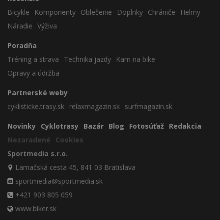
Bicykle
Komponenty
Oblečenie
Doplnky
Chrániče
Helmy
Náradie
Výživa
Poradňa
Tréning a strava
Technika jazdy
Kam na bike
Opravy a údržba
Partnerské weby
cyklisticke.trasy.sk
relaxmagazin.sk
surfmagazin.sk
Novinky
Cyklotrasy
Bazár
Blog
Fotosúťaž
Redakcia
Nezaradené
Cookies
Sportmedia s.r.o.
Lamačská cesta 45, 841 03 Bratislava
sportmedia@sportmedia.sk
+421 903 805 059
www.biker.sk