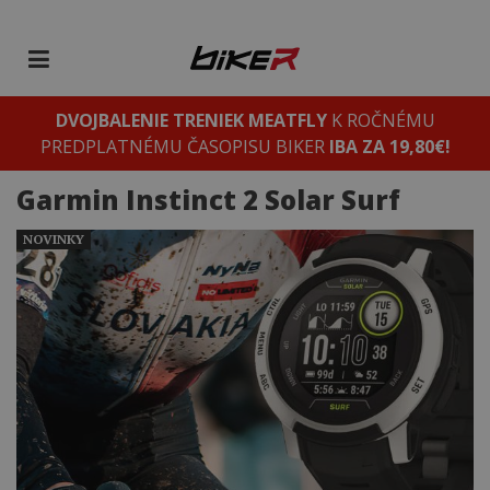
DVOJBALENIE TRENIEK MEATFLY
K ROČNÉMU
PREDPLATNÉMU ČASOPISU BIKER
IBA ZA 19,80€!
Garmin Instinct 2 Solar Surf
NOVINKY