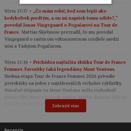
Včera 13:37
„Čo mám robiť, keď som lepší ako
kedykoľvek predtým, a on mi napriek tomu odíde?,“
povedal Jonas Vingegaard o Pogačarovi na Tour de
Mattias Skjelmose prezradil, čo mu povedal
France.
Vingegaard o rastúcom výkonnostnom rozdiele medzi
ním a Tadejom Pogačarom.
Včera 11:16
Prichádza najťažšia skúška Tour de France
Femmes. Favoritky čaká legendárny Mont Ventoux.
Siedma etapa Tour de France Femmes 2026 privedie
pretekárky na jeden z najslávnejších vrcholov cyklistiky.
Náročné stúpanie na Mont Ventoux môže rozhodnúť
súboj o žltý dres, v ktorom vedúcu Marlen Reusser delí od
Demi Vollering iba 12 sekúnd.
Zobraziť viac
Recenzie