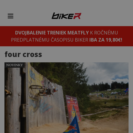
DVOJBALENIE TRENIEK MEATFLY
K ROČNÉMU
PREDPLATNÉMU ČASOPISU BIKER
IBA ZA 19,80€!
four cross
NOVINKY