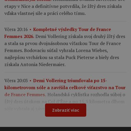
etapy v Nice a definitívne potvrdila, že žltý dres získala
vďaka vlastnej sile a práci celého tímu.
Včera 20:16
Kompletné výsledky Tour de France
Demi Vollering získala svoj druhý žltý dres
Femmes 2026.
a stala sa prvou dvojnásobnou víťazkou Tour de France
Femmes. Bodovaciu súťaž vyhrala Lorena Wiebes,
najlepšou vrchárkou sa stala Puck Pieterse a biely dres
získala Antonia Niedermaier.
Včera 20:03
Demi Vollering triumfovala po 15-
kilometrovom sóle a zavŕšila celkové víťazstvo na Tour
Holandská cyklistka rozhodla súboj o
de France Femmes.
žltý dres útokom na Col d’Èze a po 15,5 kilometra dlhom
sóle vyhrala aj záverečnú deviatu etapu.
Zobraziť viac