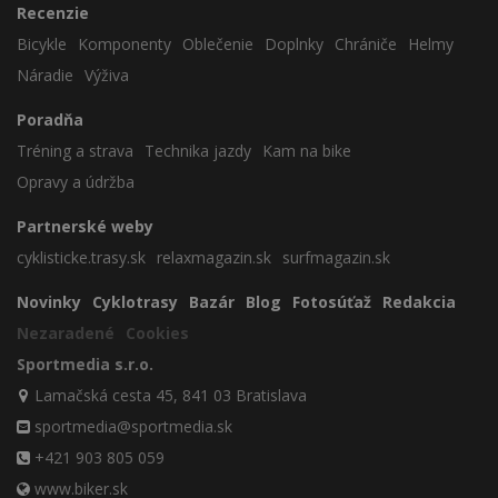
Recenzie
Bicykle
Komponenty
Oblečenie
Doplnky
Chrániče
Helmy
Náradie
Výživa
Poradňa
Tréning a strava
Technika jazdy
Kam na bike
Opravy a údržba
Partnerské weby
cyklisticke.trasy.sk
relaxmagazin.sk
surfmagazin.sk
Novinky
Cyklotrasy
Bazár
Blog
Fotosúťaž
Redakcia
Nezaradené
Cookies
Sportmedia s.r.o.
Lamačská cesta 45, 841 03 Bratislava
sportmedia@sportmedia.sk
+421 903 805 059
www.biker.sk