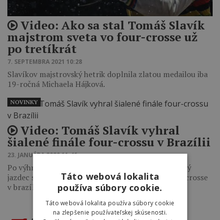
Video: Ako sa stal Tomáš Slavík
majstrom sveta vo four-crosse už
po tretíkrát
7. SEPTEMBRA 2021 10:28
Slavíkov majstrovský hetrik doplnila zlatou medailou iba
19-ročná Michaela Hájková.
NOVINKY
Video: Tomáš Slavík vyhral
šialené finále four-crossu v Brazílii
23. JANUÁRA 2020 11:46
Po výhre Urban Downhillu v Kolumbii potvrdil český
Táto webová lokalita
jazdec svoju skvelú formu aj na pretekoch vo four-crosse
používa súbory cookie.
v brazílskom Sao…
Táto webová lokalita používa súbory cookie
na zlepšenie používateľskej skúsenosti.