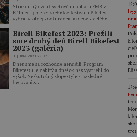
18:0
Strieborný event svetového pohára FMB v
leg
Kálnici a jeden z vrcholov festivalu Bikefest
vyhral v silnej konkurencii jazdcov z celého…
neu
Fra
Birell Bikefest 2023: Prežili
Poľs
sme druhý deň Birell Bikefest
kil
2023 (galéria)
cieľ
pre
3. JÚNA 2023 23:32
skon
Dnes sme sa rozhodne nenudili. Program
Elis
Bikefestu je nabitý a dnešok nás vystrelil do
výšok. Neskutočný slopestyle a následné
hecovanie…
17:4
Fem
tri
Mon
kil
sko
tret