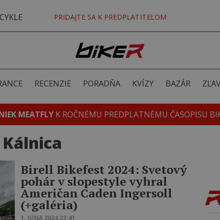
CYKLE
PRIDAJTE SA K PREDPLATITEĽOM
RANCE
RECENZIE
PORADŇA
KVÍZY
BAZÁR
ZĽA
NIEK MEATFLY
K ROČNÉMU PREDPLATNÉMU ČASOPISU BI
 Kálnica
Birell Bikefest 2024: Svetový
pohár v slopestyle vyhral
Američan Caden Ingersoll
(+galéria)
1. JÚNA 2024 22:41