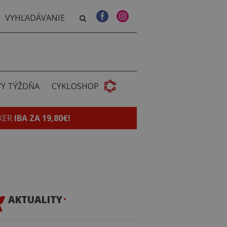
VY TÝŽDŇA
CYKLOSHOP
KER
IBA ZA 19,80€!
AKTUALITY