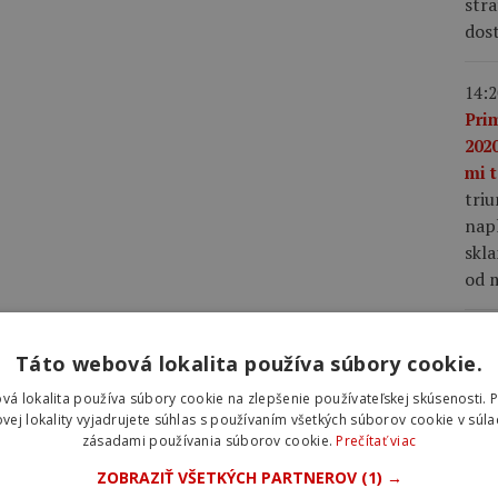
stra
dost
14:2
Pri
2020
mi t
tri
napl
skla
od m
13:3
Táto webová lokalita používa súbory cookie.
ako
nap
vá lokalita používa súbory cookie na zlepšenie používateľskej skúsenosti. 
Vin
vej lokality vyjadrujete súhlas s používaním všetkých súborov cookie v súla
zásadami používania súborov cookie.
Prečítať viac
Fra
mu 
ZOBRAZIŤ VŠETKÝCH PARTNEROV
(1) →