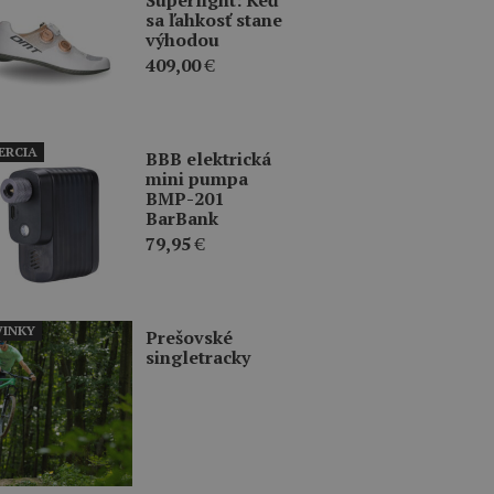
sa ľahkosť stane
výhodou
409,00
€
ERCIA
BBB elektrická
mini pumpa
BMP-201
BarBank
79,95
€
INKY
Prešovské
singletracky