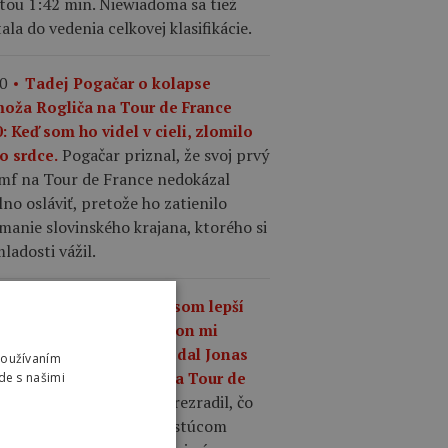
tou 1:42 min. Niewiadoma sa tiež
ala do vedenia celkovej klasifikácie.
0
Tadej Pogačar o kolapse
moža Rogliča na Tour de France
: Keď som ho videl v cieli, zlomilo
Pogačar priznal, že svoj prvý
o srdce.
umf na Tour de France nedokázal
no osláviť, pretože ho zatienilo
manie slovinského krajana, ktorého si
ladosti vážil.
7
„Čo mám robiť, keď som lepší
 kedykoľvek predtým, a on mi
riek tomu odíde?,“ povedal Jonas
Používaním
gegaard o Pogačarovi na Tour de
de s našimi
Mattias Skjelmose prezradil, čo
nce.
povedal Vingegaard o rastúcom