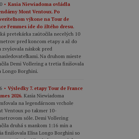
0
Kasia Niewiadoma ovládla
endárny Mont Ventoux. Po
veriteľnom výkone na Tour de
nce Femmes ide do žltého dresu.
ká pretekárka zaútočila necelých 10
ometrov pred koncom etapy a až do
a zvyšovala náskok pred
nasledovateľkami. Na druhom mieste
čila Demi Vollering a tretia finišovala
a Longo Borghini.
6
Výsledky 7. etapy Tour de France
Kasia Niewiadoma
mes 2026.
umfovala na legendárnom vrchole
t Ventoux po takmer 10-
ometrovom sóle. Demi Vollering
nčila druhá s mankom 1:16 min a
ia finišovala Elisa Longo Borghini so