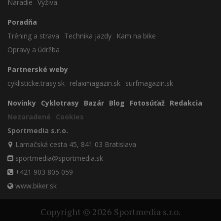
Náradie
Výživa
Poradňa
Tréning a strava
Technika jazdy
Kam na bike
Opravy a údržba
Partnerské weby
cyklisticke.trasy.sk
relaxmagazin.sk
surfmagazin.sk
Novinky
Cyklotrasy
Bazár
Blog
Fotosúťaž
Redakcia
Nezaradené
Cookies
Sportmedia s.r.o.
Lamačská cesta 45, 841 03 Bratislava
sportmedia@sportmedia.sk
+421 903 805 059
www.biker.sk
Copyright © 2026 Sportmedia s.r.o.