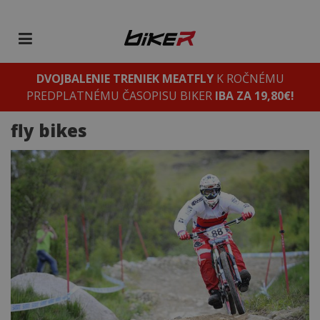
DVOJBALENIE TRENIEK MEATFLY
K ROČNÉMU
PREDPLATNÉMU ČASOPISU BIKER
IBA ZA 19,80€!
fly bikes