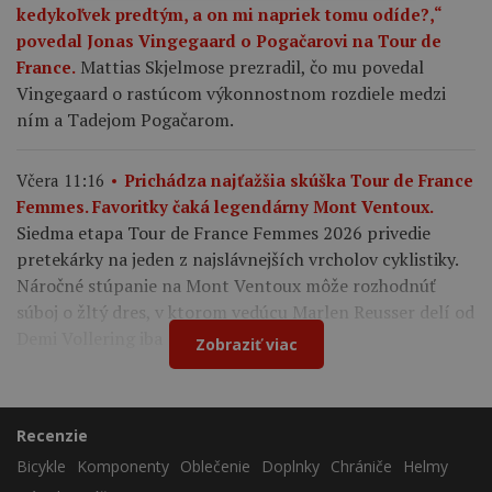
kedykoľvek predtým, a on mi napriek tomu odíde?,“
povedal Jonas Vingegaard o Pogačarovi na Tour de
Mattias Skjelmose prezradil, čo mu povedal
France.
Vingegaard o rastúcom výkonnostnom rozdiele medzi
ním a Tadejom Pogačarom.
Včera 11:16
Prichádza najťažšia skúška Tour de France
Femmes. Favoritky čaká legendárny Mont Ventoux.
Siedma etapa Tour de France Femmes 2026 privedie
pretekárky na jeden z najslávnejších vrcholov cyklistiky.
Náročné stúpanie na Mont Ventoux môže rozhodnúť
súboj o žltý dres, v ktorom vedúcu Marlen Reusser delí od
Demi Vollering iba 12 sekúnd.
Zobraziť viac
Recenzie
Bicykle
Komponenty
Oblečenie
Doplnky
Chrániče
Helmy