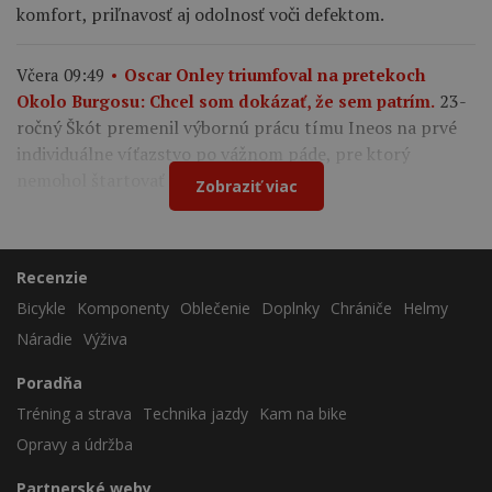
komfort, priľnavosť aj odolnosť voči defektom.
Včera 09:49
Oscar Onley triumfoval na pretekoch
23-
Okolo Burgosu: Chcel som dokázať, že sem patrím.
ročný Škót premenil výbornú prácu tímu Ineos na prvé
individuálne víťazstvo po vážnom páde, pre ktorý
nemohol štartovať na Tour de France.
Zobraziť viac
Recenzie
Bicykle
Komponenty
Oblečenie
Doplnky
Chrániče
Helmy
Náradie
Výživa
Poradňa
Tréning a strava
Technika jazdy
Kam na bike
Opravy a údržba
Partnerské weby