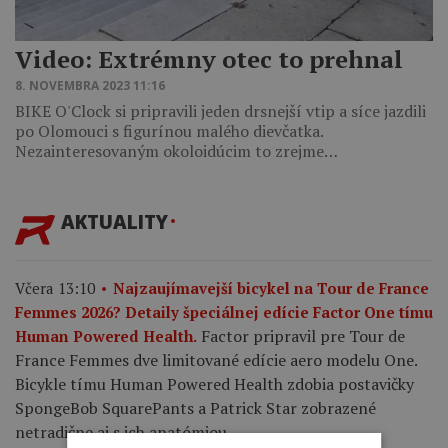
Video: Extrémny otec to prehnal
8. NOVEMBRA 2023 11:16
BIKE O'Clock si pripravili jeden drsnejší vtip a síce jazdili
po Olomouci s figurínou malého dievčatka.
Nezainteresovaným okoloidúcim to zrejme…
AKTUALITY
Včera 13:10
Najzaujímavejší bicykel na Tour de France
Femmes 2026? Detaily špeciálnej edície Factor One tímu
Factor pripravil pre Tour de
Human Powered Health.
France Femmes dve limitované edície aero modelu One.
Bicykle tímu Human Powered Health zdobia postavičky
SpongeBob SquarePants a Patrick Star zobrazené
netradične aj s ich anatómiou.