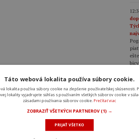
12:3
dop
Týc
najv
Pog
piat
ešte
bic
Táto webová lokalita používa súbory cookie.
10:0
plá
vá lokalita používa súbory cookie na zlepšenie používateľskej skúsenosti. 
rov
vej lokality vyjadrujete súhlas s používaním všetkých súborov cookie v súla
zásadami používania súborov cookie.
Prečítať viac
rýc
pláš
ZOBRAZIŤ VŠETKÝCH PARTNEROV
(1) →
rých
voči
PRIJAŤ VŠETKO