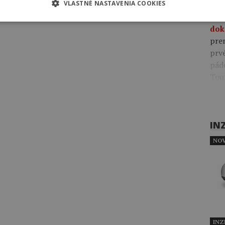
VLASTNÉ NASTAVENIA COOKIES
09:4
pre
dok
pre
prv
pád
Tou
IN
NOV
INZ