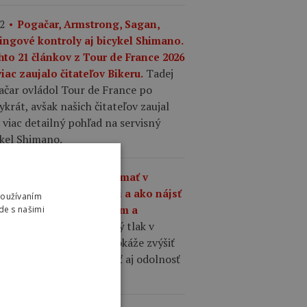
2
Pogačar, Armstrong, Sagan,
ingové kontroly aj bicykel Shimano.
hto 21 článkov z Tour de France 2026
Tadej
iac zaujalo čitateľov Bikeru.
ačar ovládol Tour de France po
ykrát, avšak našich čitateľov zaujal
 viac detailný pohľad na servisný
ykel Shimano.
1
Aký tlak by ste mali mať v
šťoch na cestnom bicykli a ako nájsť
Používaním
nováhu medzi komfortom a
de s našimi
Správne zvolený tlak v
hlosťou?
ťoch cestného bicykla dokáže zvýšiť
losť, komfort, priľnavosť aj odolnosť
 defektom.