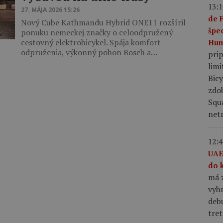
13:1
27. MÁJA 2026 15:26
de 
Nový Cube Kathmandu Hybrid ONE11 rozšíril
špe
ponuku nemeckej značky o celoodpružený
cestovný elektrobicykel. Spája komfort
Hum
odpruženia, výkonný pohon Bosch a…
pri
limi
Bic
zdo
Squ
netr
12:4
UAE
do 
má z
vyhr
debu
tret