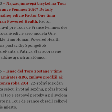
0
Najzaujímavejší bicykel na Tour
France Femmes 2026? Detaily
ciálnej edície Factor One tímu
Factor
an Powered Health.
pravil pre Tour de France Femmes dve
tované edície aero modelu One.
ykle tímu Human Powered Health
bia postavičky SpongeBob
arePants a Patrick Star zobrazené
adične aj s ich anatómiou.
6
Isaac del Toro zostane v tíme
 Emirates-XRG, zmluvu predĺžil až
22-ročný Mexičan
konca roka 2031.
a sebou životnú sezónu, počas ktorej
al troje etapové preteky a pri svojom
te na Tour de France obsadil celkové
ie miesto.