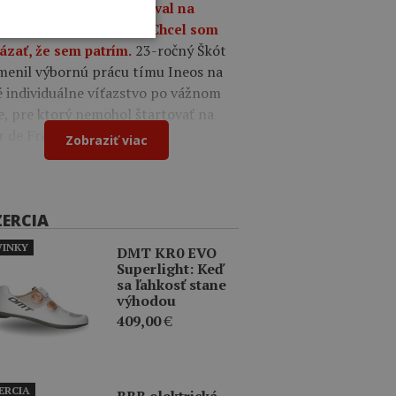
9
Oscar Onley triumfoval na
tekoch Okolo Burgosu: Chcel som
23-ročný Škót
ázať, že sem patrím.
menil výbornú prácu tímu Ineos na
é individuálne víťazstvo po vážnom
e, pre ktorý nemohol štartovať na
r de France.
Zobraziť viac
ZERCIA
INKY
DMT KR0 EVO
Superlight: Keď
sa ľahkosť stane
výhodou
409,00
€
ERCIA
BBB elektrická