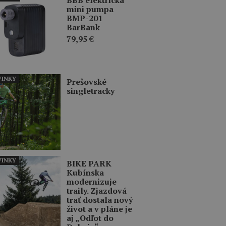
mini pumpa
BMP-201
BarBank
79,95
€
INKY
Prešovské
singletracky
INKY
BIKE PARK
Kubínska
modernizuje
traily. Zjazdová
trať dostala nový
život a v pláne je
aj „Odľot do