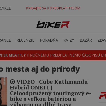
CYKLE
PRIDAJTE SA K PREDPLATITEĽOM
RANCE
RECENZIE
PORADŇA
KVÍZY
BAZÁR
ZĽA
NIEK MEATFLY
K ROČNÉMU PREDPLATNÉMU ČASOPISU BI
o mesta aj do prírody
VIDEO | Cube Kathmandu
Hybrid ONE11 |
Celoodpružený touringový e-
bike s veľkou batériou a
výbavou na dlhé trasy