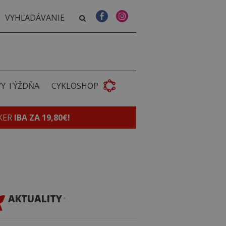
VY TÝŽDŇA
CYKLOSHOP
KER
IBA ZA 19,80€!
AKTUALITY