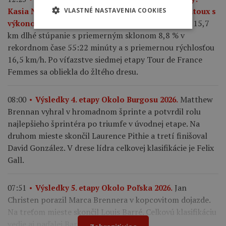
Kasia Niewiadoma ovládla legendárny Mont Ventoux s
VLASTNÉ NASTAVENIA COOKIES
Poľská pretekárka absolvovala 15,7
výkonom 5,3 W/kg.
km dlhé stúpanie s priemerným sklonom 8,8 % v
rekordnom čase 55:22 minúty a s priemernou rýchlosťou
16,5 km/h. Po víťazstve siedmej etapy Tour de France
Femmes sa obliekla do žltého dresu.
Matthew
08:00
Výsledky 4. etapy Okolo Burgosu 2026.
Brennan vyhral v hromadnom šprinte a potvrdil rolu
najlepšieho šprintéra po triumfe v úvodnej etape. Na
druhom mieste skončil Laurence Pithie a tretí finišoval
David González. V drese lídra celkovej klasifikácie je Felix
Gall.
Jan
07:51
Výsledky 5. etapy Okolo Poľska 2026.
Christen porazil Marca Brennera v kopcovitom dojazde.
Na treťom mieste skončil Louis Barré. Celkovú klasifikáciu
vedie aj naďalej Bart Lemmen.