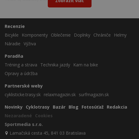
Zobraziť viac
Recenzie
Bicykle
Komponenty
Oblečenie
Doplnky
Chrániče
Helmy
Náradie
Výživa
Poradňa
Tréning a strava
Technika jazdy
Kam na bike
Opravy a údržba
Partnerské weby
cyklisticke.trasy.sk
relaxmagazin.sk
surfmagazin.sk
Novinky
Cyklotrasy
Bazár
Blog
Fotosúťaž
Redakcia
Nezaradené
Cookies
Sportmedia s.r.o.
Lamačská cesta 45, 841 03 Bratislava