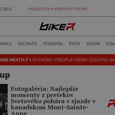
CYKLE
PRIDAJTE SA K PREDPLATITEĽOM
RANCE
RECENZIE
PORADŇA
KVÍZY
BAZÁR
ZĽA
NIEK MEATFLY
K ROČNÉMU PREDPLATNÉMU ČASOPISU BI
cup
Fotogaléria: Najlepšie
momenty z pretekov
Svetového pohára v zjazde v
kanadskom Mont-Sainte-
Anne