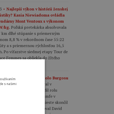
3
Najlepší výkon v histórii ženskej
listiky? Kasia Niewiadoma ovládla
endárny Mont Ventoux s výkonom
Poľská pretekárka absolvovala
 W/kg.
7 km dlhé stúpanie s priemerným
onom 8,8 % v rekordnom čase 55:22
úty a s priemernou rýchlosťou 16,5
. Po víťazstve siedmej etapy Tour de
nce Femmes sa obliekla do žltého
u.
0
Výsledky 4. etapy Okolo Burgosu
Používaním
Matthew Brennan vyhral v
.
de s našimi
madnom šprinte a potvrdil rolu
epšieho šprintéra po triumfe v
dnej etape. Na druhom mieste skončil
ence Pithie a tretí finišoval David