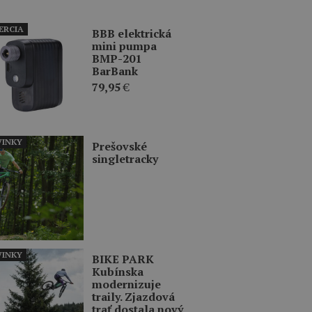
ERCIA
BBB elektrická
mini pumpa
BMP-201
BarBank
79,95
€
INKY
Prešovské
singletracky
INKY
BIKE PARK
Kubínska
modernizuje
traily. Zjazdová
trať dostala nový