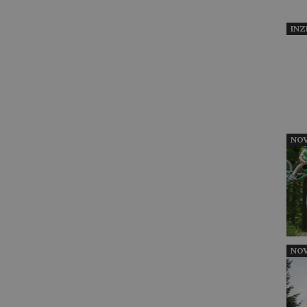
INZ
NOV
NOV