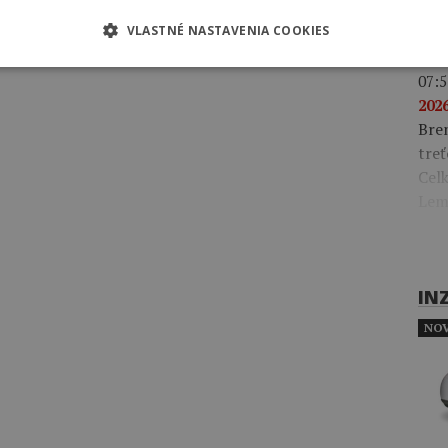
Gonz
klas
VLASTNÉ NASTAVENIA COOKIES
07:5
2026
Bre
treť
Celk
Lem
IN
NOV