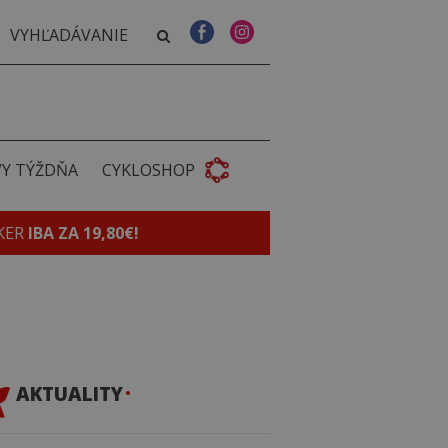
VY TÝŽDŇA
CYKLOSHOP
KER
IBA ZA 19,80€!
AKTUALITY