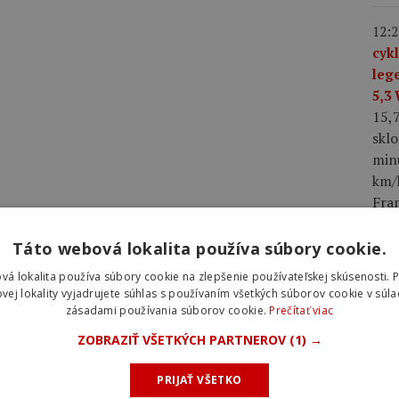
12:2
cyk
leg
5,3
15,
skl
min
km/h
Fra
dres
Táto webová lokalita používa súbory cookie.
08:0
vá lokalita používa súbory cookie na zlepšenie používateľskej skúsenosti. 
2026
vej lokality vyjadrujete súhlas s používaním všetkých súborov cookie v súla
zásadami používania súborov cookie.
Prečítať viac
hro
najl
ZOBRAZIŤ VŠETKÝCH PARTNEROV
(1) →
úvo
Laur
PRIJAŤ VŠETKO