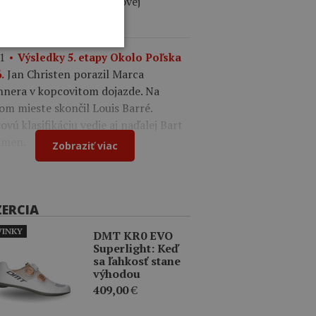
ález. V drese lídra celkovej
ifikácie je Felix Gall.
1
Výsledky 5. etapy Okolo Poľska
Jan Christen porazil Marca
.
nnera v kopcovitom dojazde. Na
om mieste skončil Louis Barré.
ovú klasifikáciu vedie aj naďalej Bart
men.
Zobraziť viac
ZERCIA
INKY
DMT KR0 EVO
Superlight: Keď
sa ľahkosť stane
výhodou
409,00
€