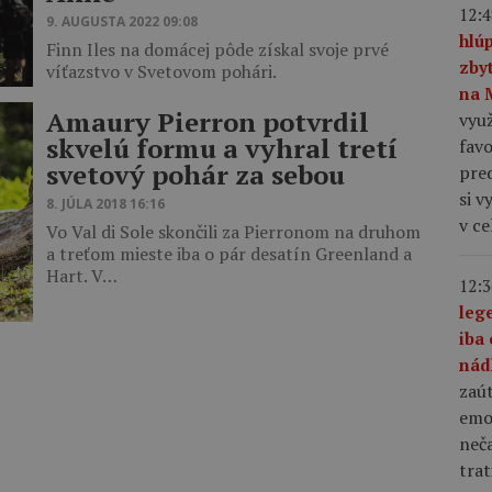
12:4
9. AUGUSTA 2022 09:08
hlú
Finn Iles na domácej pôde získal svoje prvé
zby
víťazstvo v Svetovom pohári.
na 
Amaury Pierron potvrdil
využ
skvelú formu a vyhral tretí
favo
svetový pohár za sebou
pre
si v
8. JÚLA 2018 16:16
v c
Vo Val di Sole skončili za Pierronom na druhom
a treťom mieste iba o pár desatín Greenland a
Hart. V…
12:3
leg
iba 
nád
zaút
emo
neča
trat