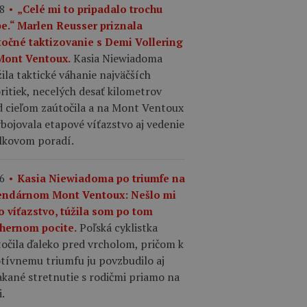
8
„Celé mi to pripadalo trochu
pe.“ Marlen Reusser priznala
točné taktizovanie s Demi Vollering
Kasia Niewiadoma
Mont Ventoux.
ila taktické váhanie najväčších
ritiek, necelých desať kilometrov
d cieľom zaútočila a na Mont Ventoux
ybojovala etapové víťazstvo aj vedenie
elkovom poradí.
6
Kasia Niewiadoma po triumfe na
endárnom Mont Ventoux: Nešlo mi
o víťazstvo, túžila som po tom
Poľská cyklistka
hernom pocite.
očila ďaleko pred vrcholom, pričom k
tívnemu triumfu ju povzbudilo aj
kané stretnutie s rodičmi priamo na
i.