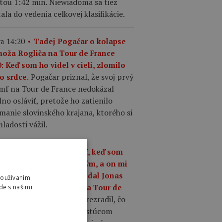
tou 1:42 min. Niewiadoma sa tiež
ala do vedenia celkovej klasifikácie.
a 14:20
Tadej Pogačar o kolapse
moža Rogliča na Tour de France
: Keď som ho videl v cieli, zlomilo
Pogačar priznal, že svoj prvý
o srdce.
umf na Tour de France nedokázal
no osláviť, pretože ho zatienilo
manie slovinského krajana, ktorého si
ladosti vážil.
a 13:37
„Čo mám robiť, keď som
ší ako kedykoľvek predtým, a on mi
riek tomu odíde?,“ povedal Jonas
Používaním
gegaard o Pogačarovi na Tour de
de s našimi
Mattias Skjelmose prezradil, čo
nce.
povedal Vingegaard o rastúcom