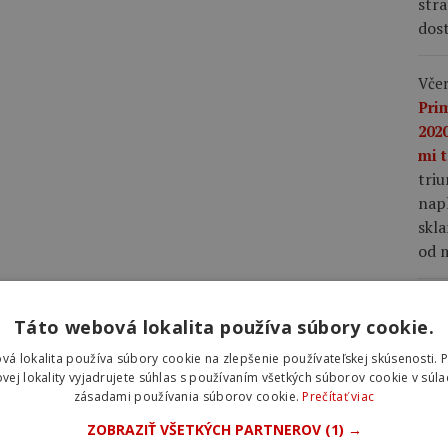
stra
dost
Včer
Pri
2020
mi t
tri
napl
skla
od m
Včer
Táto webová lokalita používa súbory cookie.
lep
nap
vá lokalita používa súbory cookie na zlepšenie používateľskej skúsenosti. 
Vin
vej lokality vyjadrujete súhlas s používaním všetkých súborov cookie v súla
zásadami používania súborov cookie.
Prečítať viac
Fra
mu 
ZOBRAZIŤ VŠETKÝCH PARTNEROV
(1) →