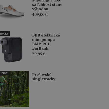
sa ľahkosť stane
výhodou
409,00
€
ERCIA
BBB elektrická
mini pumpa
BMP-201
BarBank
79,95
€
INKY
Prešovské
singletracky