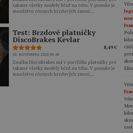
Včer
takmer všetky modely bŕzd na trhu. V ponuke je
množstvo rôznych brzdových zmesí…
leg
neu
Fra
Test: Brzdové platničky
Poľs
DiscoBrakes Kevlar
kil
cieľ
8,49
€
pre
30. NOVEMBRA 2020 09:48
skon
Značka DiscoBrakes má v portfóliu platničky pre
Elis
takmer všetky modely bŕzd na trhu. V ponuke je
množstvo rôznych brzdových zmesí…
Včer
Fra
tri
Mon
kil
sko
tret