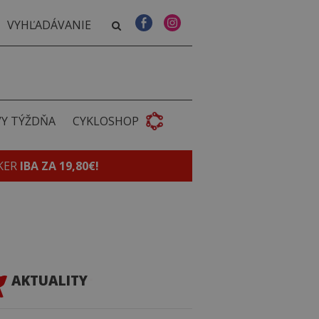
VY TÝŽDŇA
CYKLOSHOP
KER
IBA ZA 19,80€!
AKTUALITY