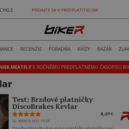
CYKLE
PRIDAJTE SA K PREDPLATITEĽOM
RANCE
RECENZIE
PORADŇA
KVÍZY
BAZÁR
ZĽA
NIEK MEATFLY
K ROČNÉMU PREDPLATNÉMU ČASOPISU BI
lar
Test: Brzdové platničky
DiscoBrakes Kevlar
8,49
€
22. MARCA 2021 10:28
Značka DiscoBrakes má v portfóliu platničky pre