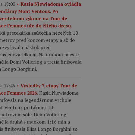
a 18:00
Kasia Niewiadoma ovládla
endárny Mont Ventoux. Po
veriteľnom výkone na Tour de
nce Femmes ide do žltého dresu.
ká pretekárka zaútočila necelých 10
ometrov pred koncom etapy a až do
a zvyšovala náskok pred
nasledovateľkami. Na druhom mieste
čila Demi Vollering a tretia finišovala
a Longo Borghini.
a 17:46
Výsledky 7. etapy Tour de
Kasia Niewiadoma
nce Femmes 2026.
umfovala na legendárnom vrchole
t Ventoux po takmer 10-
ometrovom sóle. Demi Vollering
nčila druhá s mankom 1:16 min a
ia finišovala Elisa Longo Borghini so