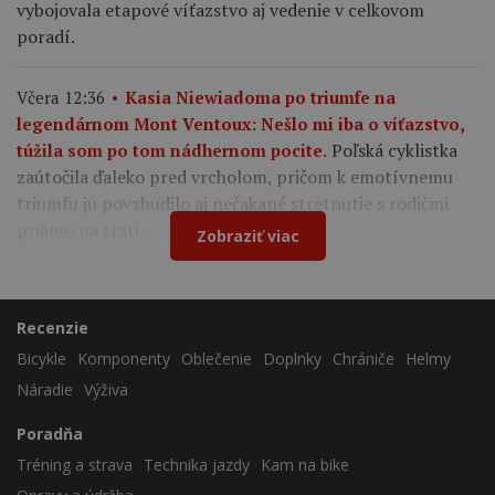
vybojovala etapové víťazstvo aj vedenie v celkovom
poradí.
Včera 12:36
Kasia Niewiadoma po triumfe na
legendárnom Mont Ventoux: Nešlo mi iba o víťazstvo,
Poľská cyklistka
túžila som po tom nádhernom pocite.
zaútočila ďaleko pred vrcholom, pričom k emotívnemu
triumfu ju povzbudilo aj nečakané stretnutie s rodičmi
priamo na trati.
Zobraziť viac
Recenzie
Bicykle
Komponenty
Oblečenie
Doplnky
Chrániče
Helmy
Náradie
Výživa
Poradňa
Tréning a strava
Technika jazdy
Kam na bike