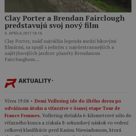
Clay Porter a Brendan Fairclough
predstavujú svoj nový film
9. APRÍLA 2017 18:16
Clay Porter, snáď najväčšia legenda medzi bikovými
filmármi, sa spojil s jedným z najvšestrannejších a
najštýlovejších jazdcov planéty Brendanom
Faircloughom…
AKTUALITY
Včera 19:04
Demi Vollering ide do žltého dresu po
odvážnom útoku a víťazstve v ôsmej etape Tour de
Vollering dotiahla 6-kilometrové sólo do
France Femmes.
víťazného konca a získala 8-sekundový náskok vo vedení
celkovej klasifikácie pred Kasiou Niewiadomom, ktorá