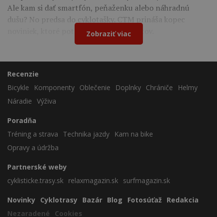
Ale kam si dať smartfón, peňaženku alebo náhradnú
dušu? No predsa do cyklotašky. CTM prináša kopec
noviniek, ktoré potešia všetkých cyklistov.
Zobraziť viac
Recenzie
Bicykle
Komponenty
Oblečenie
Doplnky
Chrániče
Helmy
Náradie
Výživa
Poradňa
Tréning a strava
Technika jazdy
Kam na bike
Opravy a údržba
Partnerské weby
cyklisticke.trasy.sk
relaxmagazin.sk
surfmagazin.sk
Novinky
Cyklotrasy
Bazár
Blog
Fotosúťaž
Redakcia
Nezaradené
Cookies