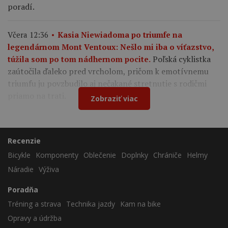
poradí.
Včera 12:36
Kasia Niewiadoma po triumfe na
legendárnom Mont Ventoux: Nešlo mi iba o víťazstvo,
Poľská cyklistka
túžila som po tom nádhernom pocite.
zaútočila ďaleko pred vrcholom, pričom k emotívnemu
triumfu ju povzbudilo aj nečakané stretnutie s rodičmi
priamo na trati.
Zobraziť viac
Recenzie
Bicykle
Komponenty
Oblečenie
Doplnky
Chrániče
Helmy
Náradie
Výživa
Poradňa
Tréning a strava
Technika jazdy
Kam na bike
Opravy a údržba