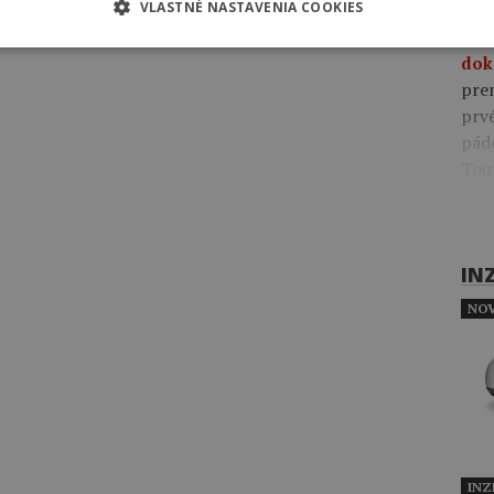
VLASTNÉ NASTAVENIA COOKIES
09:4
pre
dok
pre
prv
pád
Tou
IN
NOV
INZ