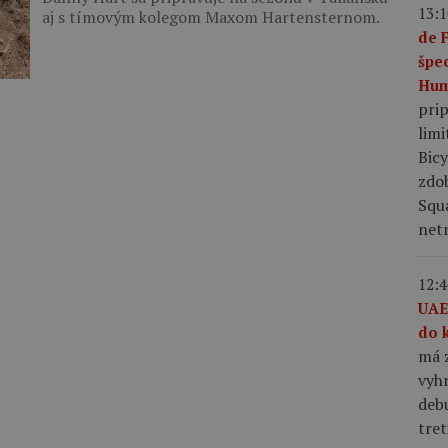
13:1
aj s tímovým kolegom Maxom Hartensternom.
de 
špe
Hum
pri
limi
Bic
zdo
Squ
netr
12:4
UAE
do 
má z
vyhr
debu
tret