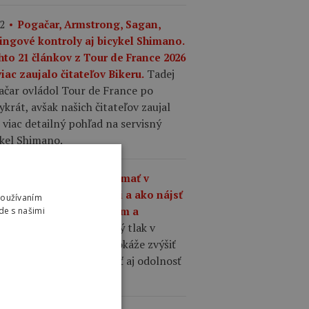
2
Pogačar, Armstrong, Sagan,
ingové kontroly aj bicykel Shimano.
hto 21 článkov z Tour de France 2026
Tadej
iac zaujalo čitateľov Bikeru.
ačar ovládol Tour de France po
ykrát, avšak našich čitateľov zaujal
 viac detailný pohľad na servisný
ykel Shimano.
1
Aký tlak by ste mali mať v
šťoch na cestnom bicykli a ako nájsť
Používaním
nováhu medzi komfortom a
de s našimi
Správne zvolený tlak v
hlosťou?
ťoch cestného bicykla dokáže zvýšiť
losť, komfort, priľnavosť aj odolnosť
 defektom.