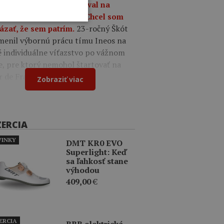
9
Oscar Onley triumfoval na
tekoch Okolo Burgosu: Chcel som
23-ročný Škót
ázať, že sem patrím.
menil výbornú prácu tímu Ineos na
é individuálne víťazstvo po vážnom
e, pre ktorý nemohol štartovať na
r de France.
Zobraziť viac
ZERCIA
INKY
DMT KR0 EVO
Superlight: Keď
sa ľahkosť stane
výhodou
409,00
€
ERCIA
BBB elektrická