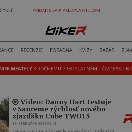
CYKLE
PRIDAJTE SA K PREDPLATITEĽOM
RANCE
RECENZIE
PORADŇA
KVÍZY
BAZÁR
ZĽA
NIEK MEATFLY
K ROČNÉMU PREDPLATNÉMU ČASOPISU BI
Video: Danny Hart testuje
v Sanreme rýchlosť nového
zjazďáku Cube TWO15
15. FEBRUÁRA 2021 09:41
Danny Hart sa pripravuje na sezónu v Taliansku