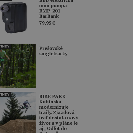
mini pumpa
BMP-201
BarBank
79,95
€
INKY
Prešovské
singletracky
INKY
BIKE PARK
Kubínska
modernizuje
traily. Zjazdová
trať dostala nový
život a v pláne je
aj „Odľot do