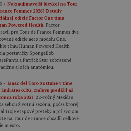
0
Najzaujímavejší bicykel na Tour
France Femmes 2026? Detaily
ciálnej edície Factor One tímu
Factor
an Powered Health.
pravil pre Tour de France Femmes dve
tované edície aero modelu One.
ykle tímu Human Powered Health
bia postavičky SpongeBob
arePants a Patrick Star zobrazené
adične aj s ich anatómiou.
6
Isaac del Toro zostane v tíme
 Emirates-XRG, zmluvu predĺžil až
22-ročný Mexičan
konca roka 2031.
a sebou životnú sezónu, počas ktorej
al troje etapové preteky a pri svojom
te na Tour de France obsadil celkové
ie miesto.