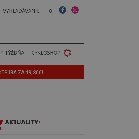
VY TÝŽDŇA
CYKLOSHOP
KER
IBA ZA 19,80€!
AKTUALITY