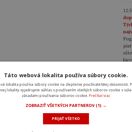
12:3
dop
Týc
najv
Pog
piat
ešte
bic
Táto webová lokalita používa súbory cookie.
10:0
plá
vá lokalita používa súbory cookie na zlepšenie používateľskej skúsenosti. 
rov
vej lokality vyjadrujete súhlas s používaním všetkých súborov cookie v súla
zásadami používania súborov cookie.
Prečítať viac
rýc
pláš
ZOBRAZIŤ VŠETKÝCH PARTNEROV
(1) →
rých
voči
PRIJAŤ VŠETKO