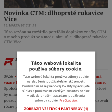
Novinka CTM: dlhoprsté rukavice
Vice
15. MARCA 2017 21:19
Túto sezónu sa rozšírilo portfólio doplnkov značky CTM
o mnoho produktov a medzi nimi sú aj dlhoprsté rukavice
CTM Vice.
AKTUALITY
Táto webová lokalita
používa súbory cookie.
09:56
Majiteľ značiek Haibike, Ghost a Lapierre má
Táto webová lokalita používa súbory cookie
na zlepšenie používateľskej skúsenosti.
vážne finančné problémy a začal insolvenčné konanie.
Používaním našej webovej lokality vyjadrujete
Spoločnosť Accell Group nedokázala nájsť riešenie, ktoré
súhlas s používaním všetkých súborov cookie
by umožnilo pokračovať v súčasnej podobe, hoci
v súlade s našimi zásadami používania
poradcovia rokovali s viacerými záujemcami a posudzovali
súborov cookie.
Prečítať viac
rôzne ponuky.
ZOBRAZIŤ VŠETKÝCH PARTNEROV
(1)