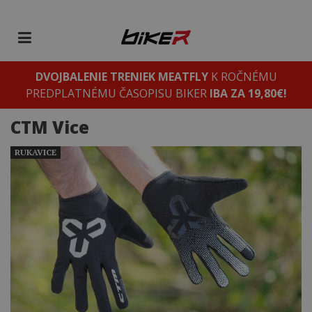
DVOJBALENIE TRENIEK MEATFLY
K ROČNÉMU
PREDPLATNÉMU ČASOPISU BIKER
IBA ZA 19,80€!
CTM Vice
RUKAVICE