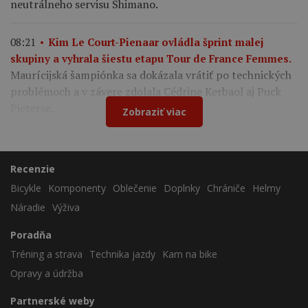
neutrálneho servisu Shimano.
08:21
Kim Le Court-Pienaar ovládla šprint malej
skupiny a vyhrala šiestu etapu Tour de France Femmes.
Maurícijská šampiónka sa dokázala vrátiť po technických
problémoch a v závere zdolala Cédrine Kerbaol aj Puck
Pieterse.
Zobraziť viac
Recenzie
Bicykle
Komponenty
Oblečenie
Doplnky
Chrániče
Helmy
Náradie
Výživa
Poradňa
Tréning a strava
Technika jazdy
Kam na bike
Opravy a údržba
Partnerské weby