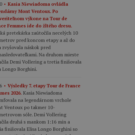
0
Kasia Niewiadoma ovládla
endárny Mont Ventoux. Po
veriteľnom výkone na Tour de
nce Femmes ide do žltého dresu.
ká pretekárka zaútočila necelých 10
ometrov pred koncom etapy a až do
a zvyšovala náskok pred
nasledovateľkami. Na druhom mieste
čila Demi Vollering a tretia finišovala
a Longo Borghini.
6
Výsledky 7. etapy Tour de France
Kasia Niewiadoma
mes 2026.
umfovala na legendárnom vrchole
t Ventoux po takmer 10-
ometrovom sóle. Demi Vollering
nčila druhá s mankom 1:16 min a
ia finišovala Elisa Longo Borghini so