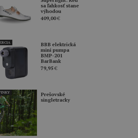
sa ľahkosť stane
výhodou
409,00
€
ERCIA
BBB elektrická
mini pumpa
BMP-201
BarBank
79,95
€
INKY
Prešovské
singletracky