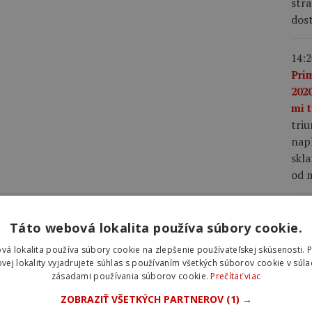
stra
dost
14:2
Pri
2020
mi t
tri
napl
skla
od m
13:3
Táto webová lokalita používa súbory cookie.
ako
nap
vá lokalita používa súbory cookie na zlepšenie používateľskej skúsenosti. 
Vin
vej lokality vyjadrujete súhlas s používaním všetkých súborov cookie v súla
zásadami používania súborov cookie.
Prečítať viac
Fra
mu 
ZOBRAZIŤ VŠETKÝCH PARTNEROV
(1) →