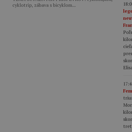
18:0
cyklotrip, zábava s bicyklom...
leg
neu
Fra
Poľs
kil
cieľ
pre
skon
Elis
17:4
Fem
tri
Mon
kil
sko
tret