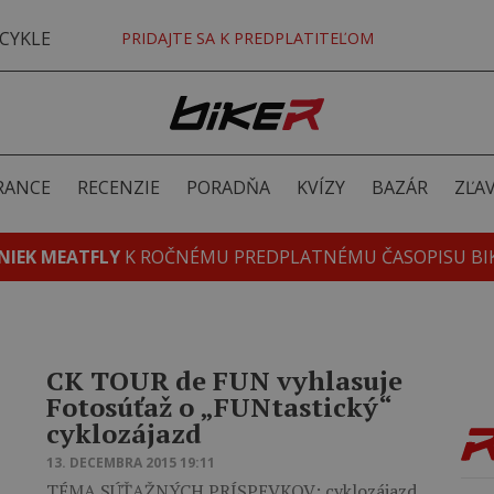
CYKLE
PRIDAJTE SA K PREDPLATITEĽOM
RANCE
RECENZIE
PORADŇA
KVÍZY
BAZÁR
ZĽA
NIEK MEATFLY
K ROČNÉMU PREDPLATNÉMU ČASOPISU BI
CK TOUR de FUN vyhlasuje
Fotosúťaž o „FUNtastický“
cyklozájazd
13. DECEMBRA 2015 19:11
TÉMA SÚŤAŽNÝCH PRÍSPEVKOV: cyklozájazd,