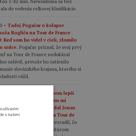
tou 1:42 min. Niewiadoma sa tiež
ala do vedenia celkovej klasifikácie.
0
Tadej Pogačar o kolapse
moža Rogliča na Tour de France
: Keď som ho videl v cieli, zlomilo
Pogačar priznal, že svoj prvý
o srdce.
umf na Tour de France nedokázal
no osláviť, pretože ho zatienilo
manie slovinského krajana, ktorého si
ladosti vážil.
7
„Čo mám robiť, keď som lepší
 kedykoľvek predtým, a on mi
riek tomu odíde?,“ povedal Jonas
Používaním
gegaard o Pogačarovi na Tour de
de s našimi
Mattias Skjelmose prezradil, čo
nce.
povedal Vingegaard o rastúcom