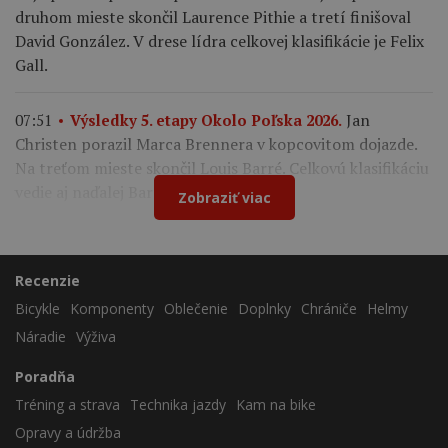
druhom mieste skončil Laurence Pithie a tretí finišoval
David González. V drese lídra celkovej klasifikácie je Felix
Gall.
Jan
07:51
Výsledky 5. etapy Okolo Poľska 2026.
Christen porazil Marca Brennera v kopcovitom dojazde.
Na treťom mieste skončil Louis Barré. Celkovú klasifikáciu
vedie aj naďalej Bart Lemmen.
Zobraziť viac
Recenzie
Bicykle
Komponenty
Oblečenie
Doplnky
Chrániče
Helmy
Náradie
Výživa
Poradňa
Tréning a strava
Technika jazdy
Kam na bike
Opravy a údržba