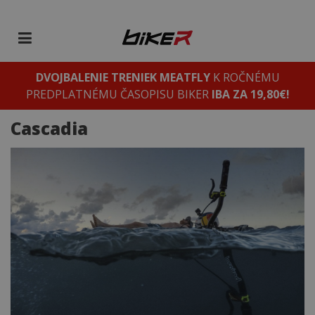
DVOJBALENIE TRENIEK MEATFLY
K ROČNÉMU
PREDPLATNÉMU ČASOPISU BIKER
IBA ZA 19,80€!
Cascadia