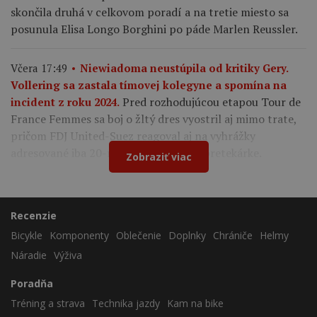
skončila druhá v celkovom poradí a na tretie miesto sa
posunula Elisa Longo Borghini po páde Marlen Reussler.
Včera 17:49
Niewiadoma neustúpila od kritiky Gery.
Vollering sa zastala tímovej kolegyne a spomína na
Pred rozhodujúcou etapou Tour de
incident z roku 2024.
France Femmes sa boj o žltý dres vyostril aj mimo trate,
pričom FDJ United-Suez reagoval aj na vyhrážky
adresované iba 20-ročnej francúzskej pretekárke.
Zobraziť viac
Recenzie
Bicykle
Komponenty
Oblečenie
Doplnky
Chrániče
Helmy
Náradie
Výživa
Poradňa
Tréning a strava
Technika jazdy
Kam na bike