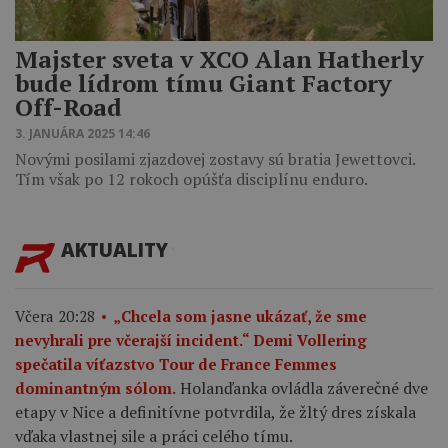
Majster sveta v XCO Alan Hatherly
bude lídrom tímu Giant Factory
Off-Road
3. JANUÁRA 2025 14:46
Novými posilami zjazdovej zostavy sú bratia Jewettovci.
Tím však po 12 rokoch opúšťa disciplínu enduro.
AKTUALITY
Včera 20:28
„Chcela som jasne ukázať, že sme
nevyhrali pre včerajší incident.“ Demi Vollering
spečatila víťazstvo Tour de France Femmes
Holanďanka ovládla záverečné dve
dominantným sólom.
etapy v Nice a definitívne potvrdila, že žltý dres získala
vďaka vlastnej sile a práci celého tímu.