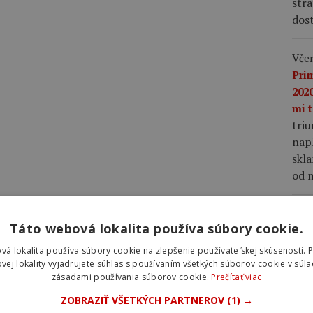
stra
dost
Včer
Pri
2020
mi t
tri
napl
skla
od m
Včer
Táto webová lokalita používa súbory cookie.
lep
nap
vá lokalita používa súbory cookie na zlepšenie používateľskej skúsenosti. 
Vin
vej lokality vyjadrujete súhlas s používaním všetkých súborov cookie v súla
zásadami používania súborov cookie.
Prečítať viac
Fra
mu 
ZOBRAZIŤ VŠETKÝCH PARTNEROV
(1) →