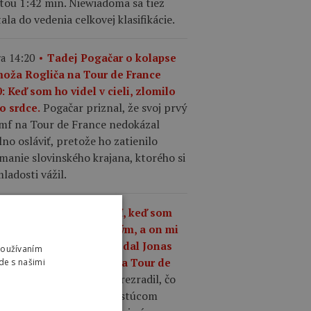
tou 1:42 min. Niewiadoma sa tiež
ala do vedenia celkovej klasifikácie.
a 14:20
Tadej Pogačar o kolapse
moža Rogliča na Tour de France
: Keď som ho videl v cieli, zlomilo
Pogačar priznal, že svoj prvý
o srdce.
umf na Tour de France nedokázal
no osláviť, pretože ho zatienilo
manie slovinského krajana, ktorého si
ladosti vážil.
a 13:37
„Čo mám robiť, keď som
ší ako kedykoľvek predtým, a on mi
riek tomu odíde?,“ povedal Jonas
Používaním
gegaard o Pogačarovi na Tour de
de s našimi
Mattias Skjelmose prezradil, čo
nce.
povedal Vingegaard o rastúcom