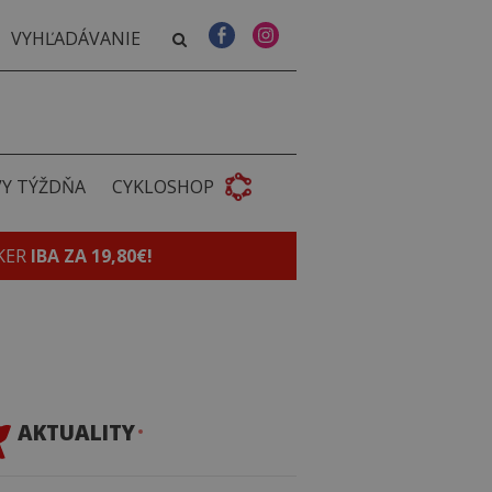
VY TÝŽDŇA
CYKLOSHOP
KER
IBA ZA 19,80€!
AKTUALITY