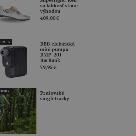
sa ľahkosť stane
výhodou
409,00
€
ERCIA
BBB elektrická
mini pumpa
BMP-201
BarBank
79,95
€
INKY
Prešovské
singletracky