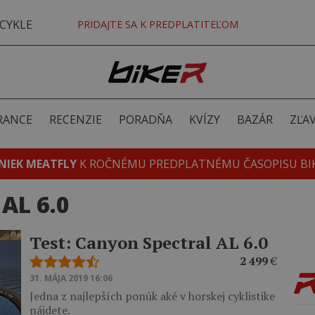
CYKLE
PRIDAJTE SA K PREDPLATITEĽOM
RANCE
RECENZIE
PORADŇA
KVÍZY
BAZÁR
ZĽA
NIEK MEATFLY
K ROČNÉMU PREDPLATNÉMU ČASOPISU BI
AL 6.0
Test: Canyon Spectral AL 6.0
2 499
€
31. MÁJA 2019 16:06
Jedna z najlepších ponúk aké v horskej cyklistike
nájdete.