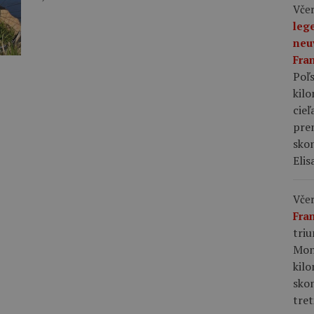
Včer
leg
neu
Fra
Poľs
kil
cieľ
pre
skon
Elis
Včer
Fra
tri
Mon
kil
sko
tret