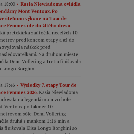
a 18:00
Kasia Niewiadoma ovládla
endárny Mont Ventoux. Po
veriteľnom výkone na Tour de
nce Femmes ide do žltého dresu.
ká pretekárka zaútočila necelých 10
ometrov pred koncom etapy a až do
a zvyšovala náskok pred
nasledovateľkami. Na druhom mieste
čila Demi Vollering a tretia finišovala
a Longo Borghini.
a 17:46
Výsledky 7. etapy Tour de
Kasia Niewiadoma
nce Femmes 2026.
umfovala na legendárnom vrchole
t Ventoux po takmer 10-
ometrovom sóle. Demi Vollering
nčila druhá s mankom 1:16 min a
ia finišovala Elisa Longo Borghini so