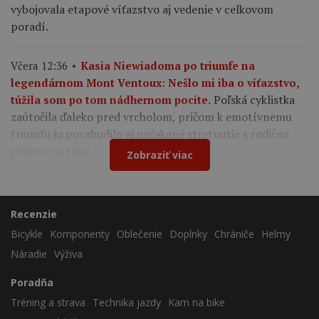
vybojovala etapové víťazstvo aj vedenie v celkovom
poradí.
Včera 12:36
Kasia Niewiadoma po triumfe na
legendárnom Mont Ventoux: Nešlo mi iba o víťazstvo,
Poľská cyklistka
túžila som po tom nádhernom pocite.
zaútočila ďaleko pred vrcholom, pričom k emotívnemu
triumfu ju povzbudilo aj nečakané stretnutie s rodičmi
priamo na trati.
Zobraziť viac
Recenzie
Bicykle
Komponenty
Oblečenie
Doplnky
Chrániče
Helmy
Náradie
Výživa
Poradňa
Tréning a strava
Technika jazdy
Kam na bike