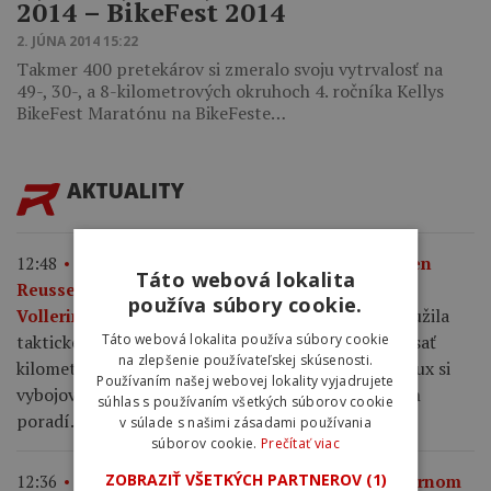
2014 – BikeFest 2014
2. JÚNA 2014 15:22
Takmer 400 pretekárov si zmeralo svoju vytrvalosť na
49-, 30-, a 8-kilometrových okruhoch 4. ročníka Kellys
BikeFest Maratónu na BikeFeste…
AKTUALITY
12:48
„Celé mi to pripadalo trochu hlúpe.“ Marlen
Táto webová lokalita
Reusser priznala zbytočné taktizovanie s Demi
používa súbory cookie.
Kasia Niewiadoma využila
Vollering na Mont Ventoux.
Táto webová lokalita používa súbory cookie
taktické váhanie najväčších favoritiek, necelých desať
na zlepšenie používateľskej skúsenosti.
kilometrov pred cieľom zaútočila a na Mont Ventoux si
Používaním našej webovej lokality vyjadrujete
vybojovala etapové víťazstvo aj vedenie v celkovom
súhlas s používaním všetkých súborov cookie
poradí.
v súlade s našimi zásadami používania
súborov cookie.
Prečítať viac
ZOBRAZIŤ VŠETKÝCH PARTNEROV
(1)
12:36
Kasia Niewiadoma po triumfe na legendárnom