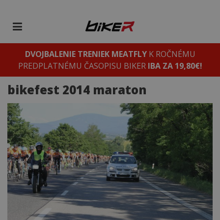
DVOJBALENIE TRENIEK MEATFLY
K ROČNÉMU
PREDPLATNÉMU ČASOPISU BIKER
IBA ZA 19,80€!
bikefest 2014 maraton