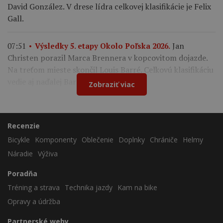
David González. V drese lídra celkovej klasifikácie je Felix
Gall.
Jan
07:51
Výsledky 5. etapy Okolo Poľska 2026.
Christen porazil Marca Brennera v kopcovitom dojazde.
Na treťom mieste skončil Louis Barré. Celkovú klasifikáciu
vedie aj naďalej Bart Lemmen.
Zobraziť viac
Recenzie
Bicykle
Komponenty
Oblečenie
Doplnky
Chrániče
Helmy
Náradie
Výživa
Poradňa
Tréning a strava
Technika jazdy
Kam na bike
Opravy a údržba
Partnerské weby