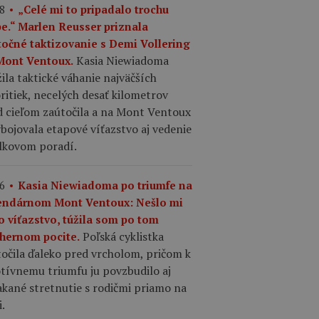
8
„Celé mi to pripadalo trochu
pe.“ Marlen Reusser priznala
točné taktizovanie s Demi Vollering
Kasia Niewiadoma
Mont Ventoux.
ila taktické váhanie najväčších
ritiek, necelých desať kilometrov
d cieľom zaútočila a na Mont Ventoux
ybojovala etapové víťazstvo aj vedenie
elkovom poradí.
6
Kasia Niewiadoma po triumfe na
endárnom Mont Ventoux: Nešlo mi
o víťazstvo, túžila som po tom
Poľská cyklistka
hernom pocite.
očila ďaleko pred vrcholom, pričom k
tívnemu triumfu ju povzbudilo aj
kané stretnutie s rodičmi priamo na
i.