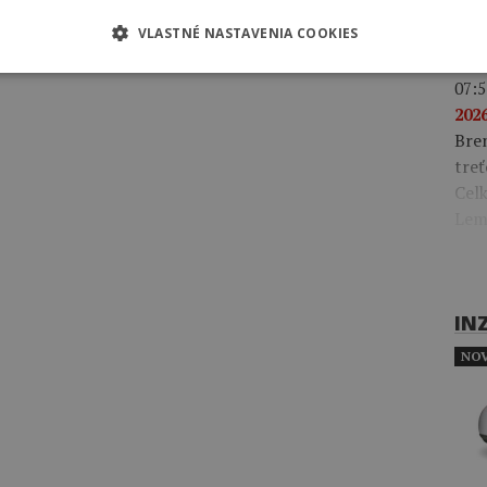
Gonz
klas
VLASTNÉ NASTAVENIA COOKIES
07:5
2026
Bre
treť
Celk
Lem
IN
NOV