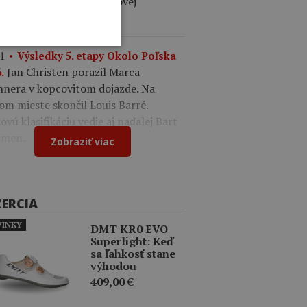
ález. V drese lídra celkovej
ifikácie je Felix Gall.
1
Výsledky 5. etapy Okolo Poľska
Jan Christen porazil Marca
.
nnera v kopcovitom dojazde. Na
om mieste skončil Louis Barré.
ovú klasifikáciu vedie aj naďalej Bart
men.
Zobraziť viac
ZERCIA
INKY
DMT KR0 EVO
Superlight: Keď
sa ľahkosť stane
výhodou
409,00
€