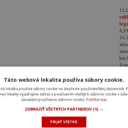
12:2
cyk
leg
5,3
15,
skl
min
km/h
Fra
dres
Táto webová lokalita používa súbory cookie.
08:0
vá lokalita používa súbory cookie na zlepšenie používateľskej skúsenosti. 
2026
vej lokality vyjadrujete súhlas s používaním všetkých súborov cookie v súla
zásadami používania súborov cookie.
Prečítať viac
hro
najl
ZOBRAZIŤ VŠETKÝCH PARTNEROV
(1) →
úvo
Laur
PRIJAŤ VŠETKO