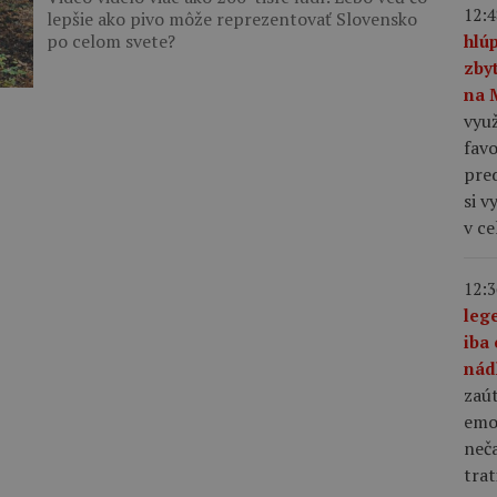
12:4
lepšie ako pivo môže reprezentovať Slovensko
po celom svete?
hlú
zby
na 
využ
favo
pre
si v
v c
12:3
leg
iba 
nád
zaút
emo
neča
trat