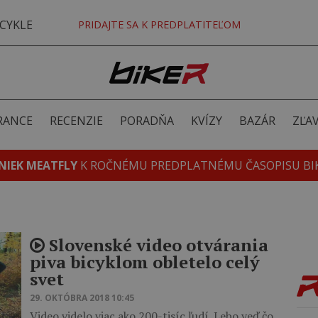
CYKLE
PRIDAJTE SA K PREDPLATITEĽOM
RANCE
RECENZIE
PORADŇA
KVÍZY
BAZÁR
ZĽA
NIEK MEATFLY
K ROČNÉMU PREDPLATNÉMU ČASOPISU BI
Slovenské video otvárania
piva bicyklom obletelo celý
svet
29. OKTÓBRA 2018 10:45
Video videlo viac ako 200-tisíc ľudí. Lebo veď čo