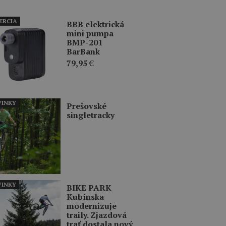
ERCIA
BBB elektrická
mini pumpa
BMP-201
BarBank
79,95
€
INKY
Prešovské
singletracky
INKY
BIKE PARK
Kubínska
modernizuje
traily. Zjazdová
trať dostala nový