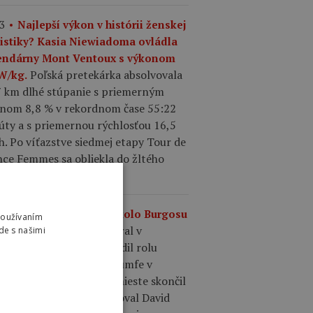
3
Najlepší výkon v histórii ženskej
listiky? Kasia Niewiadoma ovládla
endárny Mont Ventoux s výkonom
Poľská pretekárka absolvovala
 W/kg.
7 km dlhé stúpanie s priemerným
onom 8,8 % v rekordnom čase 55:22
úty a s priemernou rýchlosťou 16,5
. Po víťazstve siedmej etapy Tour de
nce Femmes sa obliekla do žltého
u.
0
Výsledky 4. etapy Okolo Burgosu
Používaním
Matthew Brennan vyhral v
.
de s našimi
madnom šprinte a potvrdil rolu
epšieho šprintéra po triumfe v
dnej etape. Na druhom mieste skončil
ence Pithie a tretí finišoval David