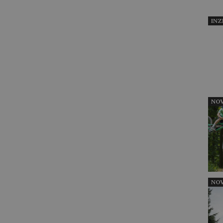
INZ
NOV
NOV