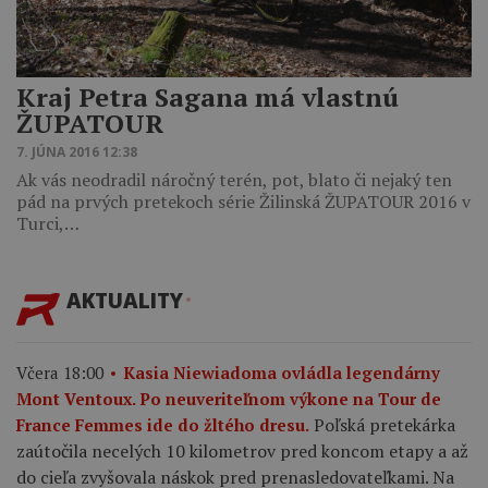
Kraj Petra Sagana má vlastnú
ŽUPATOUR
7. JÚNA 2016 12:38
Ak vás neodradil náročný terén, pot, blato či nejaký ten
pád na prvých pretekoch série Žilinská ŽUPATOUR 2016 v
Turci,…
AKTUALITY
Včera 18:00
Kasia Niewiadoma ovládla legendárny
Mont Ventoux. Po neuveriteľnom výkone na Tour de
Poľská pretekárka
France Femmes ide do žltého dresu.
zaútočila necelých 10 kilometrov pred koncom etapy a až
do cieľa zvyšovala náskok pred prenasledovateľkami. Na