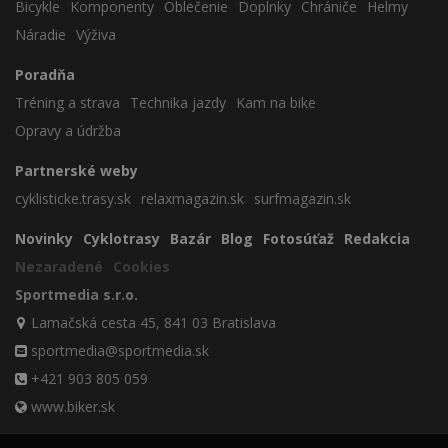
Bicykle
Komponenty
Oblečenie
Doplnky
Chrániče
Helmy
Náradie
Výživa
Poradňa
Tréning a strava
Technika jazdy
Kam na bike
Opravy a údržba
Partnerské weby
cyklisticke.trasy.sk
relaxmagazin.sk
surfmagazin.sk
Novinky
Cyklotrasy
Bazár
Blog
Fotosúťaž
Redakcia
Nezaradené
Cookies
Sportmedia s.r.o.
Lamačská cesta 45, 841 03 Bratislava
sportmedia@sportmedia.sk
+421 903 805 059
www.biker.sk