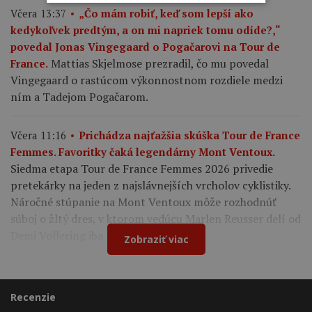
Včera 13:37
„Čo mám robiť, keď som lepší ako
kedykoľvek predtým, a on mi napriek tomu odíde?,“
povedal Jonas Vingegaard o Pogačarovi na Tour de
Mattias Skjelmose prezradil, čo mu povedal
France.
Vingegaard o rastúcom výkonnostnom rozdiele medzi
ním a Tadejom Pogačarom.
Včera 11:16
Prichádza najťažšia skúška Tour de France
Femmes. Favoritky čaká legendárny Mont Ventoux.
Siedma etapa Tour de France Femmes 2026 privedie
pretekárky na jeden z najslávnejších vrcholov cyklistiky.
Náročné stúpanie na Mont Ventoux môže rozhodnúť
súboj o žltý dres, v ktorom vedúcu Marlen Reusser delí od
Demi Vollering iba 12 sekúnd.
Zobraziť viac
Recenzie