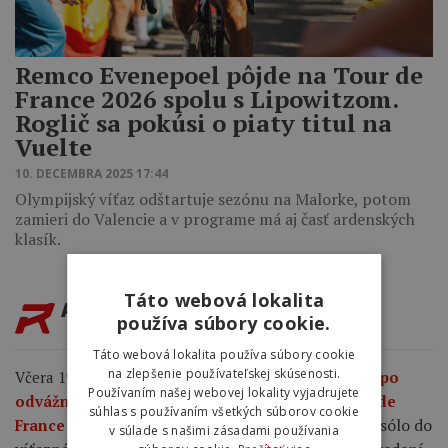
Remco Evenepoel pôjde na Tour de
France 2026 spolu s Lipowitzom.
Roglič sa pokúsi o piaty titul na
Vuelte
10. DECEMBRA 2025 17:44
Olympijský víťaz odštartuje sezónu na Malorke, potom
zamieri do Valencie a v programe má aj časť ardenských
klasík.
Táto webová lokalita
AKTUALITY
používa súbory cookie.
Táto webová lokalita používa súbory cookie
na zlepšenie používateľskej skúsenosti.
Včera 19:04
Demi Vollering ide do žltého dresu po
Používaním našej webovej lokality vyjadrujete
odvážnom útoku a víťazstve v ôsmej etape Tour de
súhlas s používaním všetkých súborov cookie
Vollering dotiahla 6-kilometrové sólo do
France Femmes.
v súlade s našimi zásadami používania