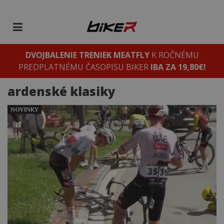
DVOJBALENIE TRENIEK MEATFLY
K ROČNÉMU
PREDPLATNÉMU ČASOPISU BIKER
IBA ZA 19,80€!
ardenské klasiky
NOVINKY