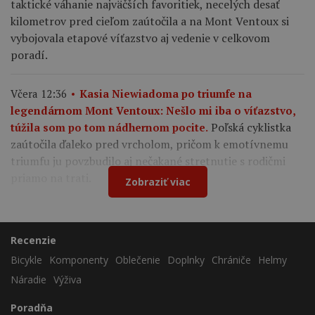
taktické váhanie najväčších favoritiek, necelých desať
kilometrov pred cieľom zaútočila a na Mont Ventoux si
vybojovala etapové víťazstvo aj vedenie v celkovom
poradí.
Včera 12:36
Kasia Niewiadoma po triumfe na
legendárnom Mont Ventoux: Nešlo mi iba o víťazstvo,
Poľská cyklistka
túžila som po tom nádhernom pocite.
zaútočila ďaleko pred vrcholom, pričom k emotívnemu
triumfu ju povzbudilo aj nečakané stretnutie s rodičmi
priamo na trati.
Zobraziť viac
Recenzie
Bicykle
Komponenty
Oblečenie
Doplnky
Chrániče
Helmy
Náradie
Výživa
Poradňa