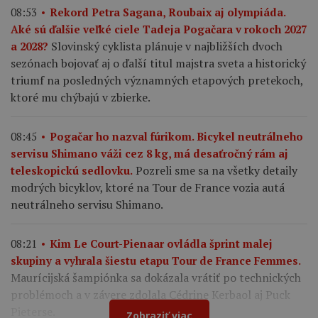
08:53
Rekord Petra Sagana, Roubaix aj olympiáda.
Aké sú ďalšie veľké ciele Tadeja Pogačara v rokoch 2027
Slovinský cyklista plánuje v najbližších dvoch
a 2028?
sezónach bojovať aj o ďalší titul majstra sveta a historický
triumf na posledných významných etapových pretekoch,
ktoré mu chýbajú v zbierke.
08:45
Pogačar ho nazval fúrikom. Bicykel neutrálneho
servisu Shimano váži cez 8 kg, má desaťročný rám aj
Pozreli sme sa na všetky detaily
teleskopickú sedlovku.
modrých bicyklov, ktoré na Tour de France vozia autá
neutrálneho servisu Shimano.
08:21
Kim Le Court-Pienaar ovládla šprint malej
skupiny a vyhrala šiestu etapu Tour de France Femmes.
Maurícijská šampiónka sa dokázala vrátiť po technických
problémoch a v závere zdolala Cédrine Kerbaol aj Puck
Pieterse.
Zobraziť viac