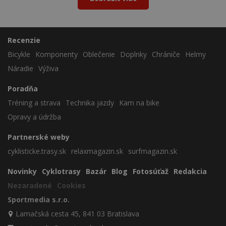
Recenzie
Bicykle
Komponenty
Oblečenie
Doplnky
Chrániče
Helmy
Náradie
Výživa
Poradňa
Tréning a strava
Technika jazdy
Kam na bike
Opravy a údržba
Partnerské weby
cyklisticke.trasy.sk
relaxmagazin.sk
surfmagazin.sk
Novinky
Cyklotrasy
Bazár
Blog
Fotosúťaž
Redakcia
Nezaradené
Cookies
Sportmedia s.r.o.
Lamačská cesta 45, 841 03 Bratislava