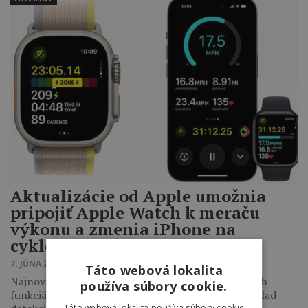
Aktualizácie od Apple umožnia
pripojiť Apple Watch k meraču
výkonu a zmenia iPhone na
cyklopočítač
7. JÚNA 2023 11:09
Táto webová lokalita
Najnovšia aktualizácia watchOS 10 stavia na ďalších
používa súbory cookie.
funkciách špecifických pre cyklistiku, ako je napríklad
Táto webová lokalita používa súbory cookie