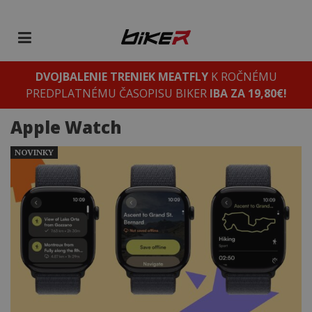
DVOJBALENIE TRENIEK MEATFLY
K ROČNÉMU
PREDPLATNÉMU ČASOPISU BIKER
IBA ZA 19,80€!
Apple Watch
NOVINKY