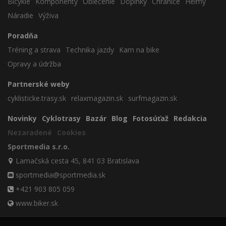
Bicykle
Komponenty
Oblečenie
Doplnky
Chrániče
Helmy
Náradie
Výživa
Poradňa
Tréning a strava
Technika jazdy
Kam na bike
Opravy a údržba
Partnerské weby
cyklisticke.trasy.sk
relaxmagazin.sk
surfmagazin.sk
Novinky
Cyklotrasy
Bazár
Blog
Fotosúťaž
Redakcia
Nezaradené
Cookies
Sportmedia s.r.o.
Lamačská cesta 45, 841 03 Bratislava
sportmedia@sportmedia.sk
+421 903 805 059
www.biker.sk